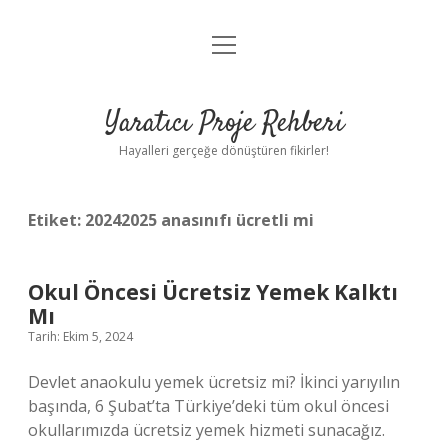
menüyü
Anasayfa
aç
Gizlilik Politikası
Yaratıcı Proje Rehberi
Yasal Uyarı
Hayalleri gerçeğe dönüştüren fikirler!
Hakkımızda
Etiket:
20242025 anasınıfı ücretli mi
Okul Öncesi Ücretsiz Yemek Kalktı
Mı
Tarih: Ekim 5, 2024
Devlet anaokulu yemek ücretsiz mi? İkinci yarıyılın
başında, 6 Şubat’ta Türkiye’deki tüm okul öncesi
okullarımızda ücretsiz yemek hizmeti sunacağız.