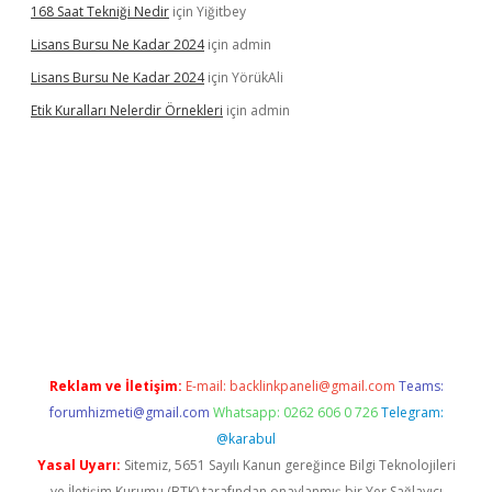
168 Saat Tekniği Nedir
için
Yiğitbey
Lisans Bursu Ne Kadar 2024
için
admin
Lisans Bursu Ne Kadar 2024
için
YörükAli
Etik Kuralları Nelerdir Örnekleri
için
admin
Reklam ve İletişim:
E-mail:
backlinkpaneli@gmail.com
Teams:
forumhizmeti@gmail.com
Whatsapp: 0262 606 0 726
Telegram:
@karabul
Yasal Uyarı:
Sitemiz, 5651 Sayılı Kanun gereğince Bilgi Teknolojileri
ve İletişim Kurumu (BTK) tarafından onaylanmış bir Yer Sağlayıcı