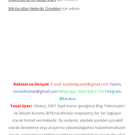
Etik Kuralları Nelerdir Örnekleri
için
admin
et giriş yapamıyorum
ilbet yeni giriş
betexper.xyz
elexbet
Reklam ve İletişim:
E-mail:
backlinkpaneli@gmail.com
Teams:
forumhizmeti@gmail.com
Whatsapp: 0262 606 0 726
Telegram:
@karabul
Yasal Uyarı:
Sitemiz, 5651 Sayılı Kanun gereğince Bilgi Teknolojileri
ve İletişim Kurumu (BTK) tarafından onaylanmış bir Yer Sağlayıcı
olarak hizmet vermektedir. Bu nedenle, sitedeki içerikleri proaktif
olarak denetleme veya araştırma yükümlülüğümüz bulunmamaktadır.
Ancak, üyelerimiz yazdıkları içeriklerin sorumluluğunu taşımakta olup,