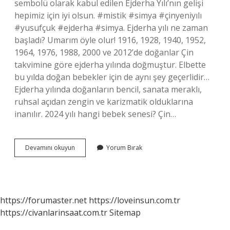
sembolü olarak kabul edilen Ejderha Yılı’nın gelişi
hepimiz için iyi olsun. #mistik #simya #çinyeniyılı
#yusufçuk #ejderha #simya. Ejderha yılı ne zaman
başladı? Umarım öyle olur! 1916, 1928, 1940, 1952,
1964, 1976, 1988, 2000 ve 2012’de doğanlar Çin
takvimine göre ejderha yılında doğmuştur. Elbette
bu yılda doğan bebekler için de aynı şey geçerlidir…
Ejderha yılında doğanların bencil, sanata meraklı,
ruhsal açıdan zengin ve karizmatik olduklarına
inanılır. 2024 yılı hangi bebek senesi? Çin…
Ejderha
Devamını okuyun
Yorum Bırak
Yılı
Hangi
Yıllar
https://forumaster.net
https://loveinsun.com.tr
https://civanlarinsaat.com.tr
Sitemap