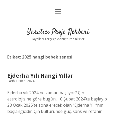
menüyü
Anasayfa
aç
Gizlilik Politikası
Yaratıcı Proje Rehberi
Yasal Uyarı
Hayalleri gerçeğe dönüştüren fikirler!
Hakkımızda
Etiket:
2025 hangi bebek senesi
Ejderha Yılı Hangi Yıllar
Tarih: Ekim 5, 2024
Ejderha yılı 2024 ne zaman başlıyor? Çin
astrolojisine göre bugün, 10 Şubat 2024’te başlayıp
28 Ocak 2025’te sona erecek olan “Ejderha Yılı”nın
başlangıcıdır. Çin kültüründe güç, şans ve refahın