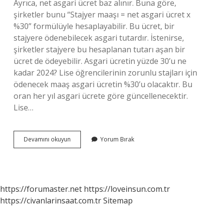
Ayrıca, net asgari ücret baz alınır. Buna göre,
şirketler bunu “Stajyer maaşı = net asgari ücret x
%30” formülüyle hesaplayabilir. Bu ücret, bir
stajyere ödenebilecek asgari tutardır. İstenirse,
şirketler stajyere bu hesaplanan tutarı aşan bir
ücret de ödeyebilir. Asgari ücretin yüzde 30’u ne
kadar 2024? Lise öğrencilerinin zorunlu stajları için
ödenecek maaş asgari ücretin %30’u olacaktır. Bu
oran her yıl asgari ücrete göre güncellenecektir.
Lise…
Asgari
Devamını okuyun
Yorum Bırak
Ücretin
30
U
Ne
Kadar
https://forumaster.net
https://loveinsun.com.tr
https://civanlarinsaat.com.tr
Sitemap