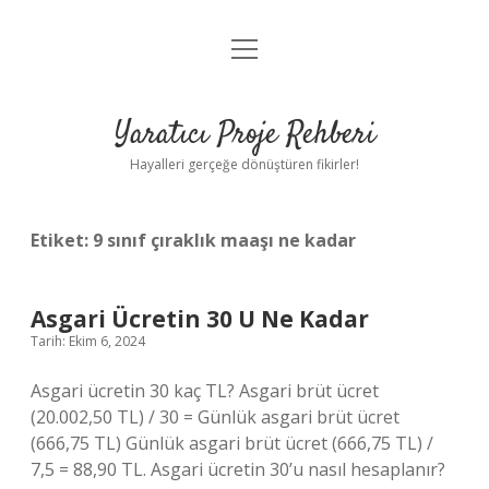
menüyü
Anasayfa
aç
Gizlilik Politikası
Yaratıcı Proje Rehberi
Yasal Uyarı
Hayalleri gerçeğe dönüştüren fikirler!
Hakkımızda
Etiket:
9 sınıf çıraklık maaşı ne kadar
Asgari Ücretin 30 U Ne Kadar
Tarih: Ekim 6, 2024
Asgari ücretin 30 kaç TL? Asgari brüt ücret
(20.002,50 TL) / 30 = Günlük asgari brüt ücret
(666,75 TL) Günlük asgari brüt ücret (666,75 TL) /
7,5 = 88,90 TL. Asgari ücretin 30’u nasıl hesaplanır?