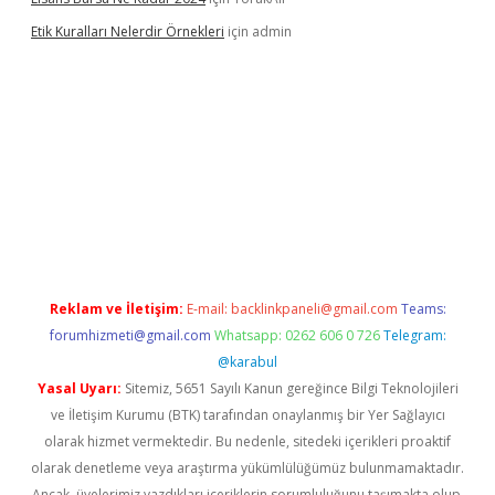
Etik Kuralları Nelerdir Örnekleri
için
admin
lbet.casino
ilbet giriş yapamıyorum
ilbet yeni giriş
betexper.xy
Reklam ve İletişim:
E-mail:
backlinkpaneli@gmail.com
Teams:
forumhizmeti@gmail.com
Whatsapp: 0262 606 0 726
Telegram:
@karabul
Yasal Uyarı:
Sitemiz, 5651 Sayılı Kanun gereğince Bilgi Teknolojileri
ve İletişim Kurumu (BTK) tarafından onaylanmış bir Yer Sağlayıcı
olarak hizmet vermektedir. Bu nedenle, sitedeki içerikleri proaktif
olarak denetleme veya araştırma yükümlülüğümüz bulunmamaktadır.
Ancak, üyelerimiz yazdıkları içeriklerin sorumluluğunu taşımakta olup,