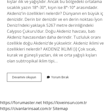
kışlar ılık ve yağışlıdır. Ancak bu bölgedeki ortalama
sıcaklık yazın 18°-30°, kışın ise 8°-10° arasındadır.
Akdeniz’in özellikleri nelerdir? Dünyanın en büyük iç
denizidir. Derin bir denizdir ve en derin noktası İyon
Denizi’ndeki yaklaşık 5267 metre derinliğindeki
Calypso Çukuru’dur. Doğu Akdeniz havzası, batı
Akdeniz havzasından daha derindir. Tuzluluk oranı
özellikle doğu Akdeniz’de yüksektir. Akdeniz iklimi ve
özellikleri nelerdir? AKDENİZ İKLİMİ [i] Çok sıcak,
kurak ve güneşli yazları, ılık ve orta yağışlı kışları
olan subtropikal iklim tipi.…
Akdeniz
Devamını okuyun
Yorum Bırak
Bölgesi
Nasıl
Bir
Bölgedir
https://forumaster.net
https://loveinsun.com.tr
https://civanlarinsaat.com.tr
Sitemap