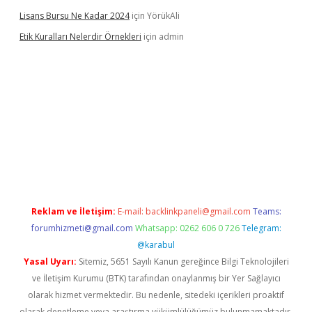
Lisans Bursu Ne Kadar 2024
için
YörükAli
Etik Kuralları Nelerdir Örnekleri
için
admin
texper.xyz
elexbet
Reklam ve İletişim:
E-mail:
backlinkpaneli@gmail.com
Teams:
forumhizmeti@gmail.com
Whatsapp: 0262 606 0 726
Telegram:
@karabul
Yasal Uyarı:
Sitemiz, 5651 Sayılı Kanun gereğince Bilgi Teknolojileri
ve İletişim Kurumu (BTK) tarafından onaylanmış bir Yer Sağlayıcı
olarak hizmet vermektedir. Bu nedenle, sitedeki içerikleri proaktif
olarak denetleme veya araştırma yükümlülüğümüz bulunmamaktadır.