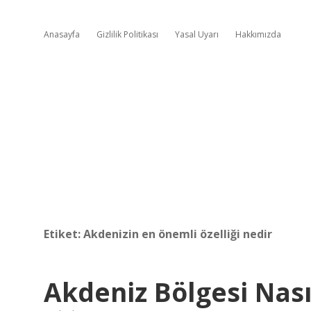
Anasayfa
Gizlilik Politikası
Yasal Uyarı
Hakkımızda
Etiket:
Akdenizin en önemli özelliği nedir
Akdeniz Bölgesi Nası