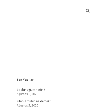
Sidebar
Son Yazılar
https://betci.co/
vd casino giriş
ilbet.casino
ilbet giriş 
Birebir eğitim nedir ?
Ağustos 6, 2026
Kitabul mubin ne demek ?
Ağustos 5, 2026