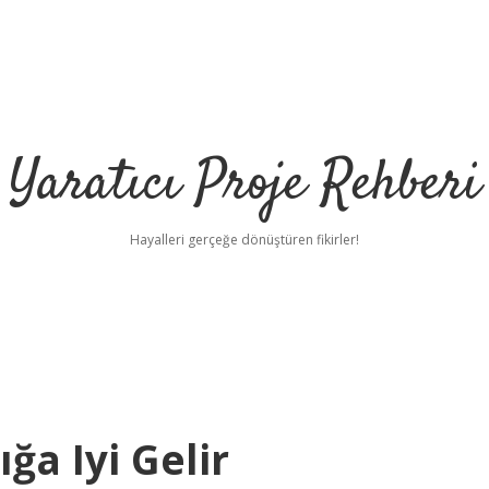
Yaratıcı Proje Rehberi
Hayalleri gerçeğe dönüştüren fikirler!
ğa Iyi Gelir