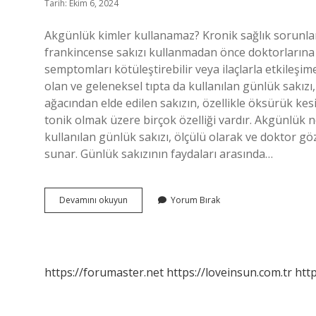
Tarih: Ekim 6, 2024
Akgünlük kimler kullanamaz? Kronik sağlık sorunları,
frankincense sakızı kullanmadan önce doktorlarına 
semptomları kötüleştirebilir veya ilaçlarla etkileşime 
olan ve geleneksel tıpta da kullanılan günlük sakızı, 
ağacından elde edilen sakızın, özellikle öksürük kes
tonik olmak üzere birçok özelliği vardır. Akgünlük ne
kullanılan günlük sakızı, ölçülü olarak ve doktor gö
sunar. Günlük sakızının faydaları arasında…
Günlük
Devamını okuyun
Yorum Bırak
Hangi
Hastalığa
Iyi
Gelir
https://forumaster.net
https://loveinsun.com.tr
http