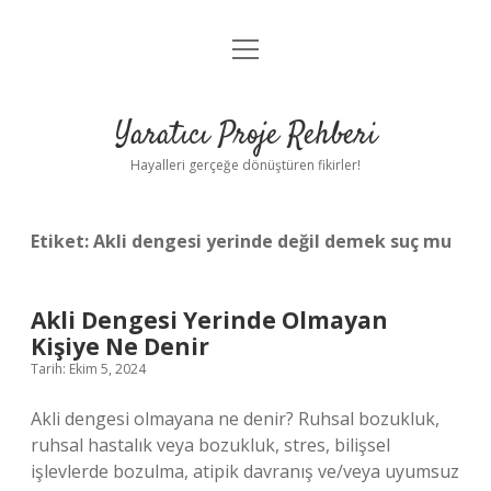
menüyü
Anasayfa
aç
Gizlilik Politikası
Yaratıcı Proje Rehberi
Yasal Uyarı
Hayalleri gerçeğe dönüştüren fikirler!
Hakkımızda
Etiket:
Akli dengesi yerinde değil demek suç mu
Akli Dengesi Yerinde Olmayan
Kişiye Ne Denir
Tarih: Ekim 5, 2024
Akli dengesi olmayana ne denir? Ruhsal bozukluk,
ruhsal hastalık veya bozukluk, stres, bilişsel
işlevlerde bozulma, atipik davranış ve/veya uyumsuz