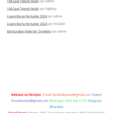
168 Saat Tekniği Nedir
için
admin
168 Saat Tekniği Nedir
için
Yiğitbey
Lisans Bursu Ne Kadar 2024
için
admin
Lisans Bursu Ne Kadar 2024
için
YörükAli
Etik Kuralları Nelerdir Örnekleri
için
admin
et giriş yapamıyorum
ilbet yeni giriş
betexper.xyz
elexbet
Reklam ve İletişim:
E-mail:
backlinkpaneli@gmail.com
Teams:
forumhizmeti@gmail.com
Whatsapp: 0262 606 0 726
Telegram:
@karabul
Yasal Uyarı:
Sitemiz, 5651 Sayılı Kanun gereğince Bilgi Teknolojileri