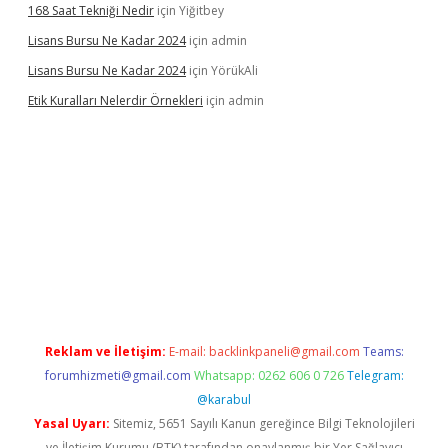
168 Saat Tekniği Nedir
için
Yiğitbey
Lisans Bursu Ne Kadar 2024
için
admin
Lisans Bursu Ne Kadar 2024
için
YörükAli
Etik Kuralları Nelerdir Örnekleri
için
admin
t giriş yapamıyorum
ilbet yeni giriş
betexper.xyz
elexbet
Reklam ve İletişim:
E-mail:
backlinkpaneli@gmail.com
Teams:
forumhizmeti@gmail.com
Whatsapp: 0262 606 0 726
Telegram:
@karabul
Yasal Uyarı:
Sitemiz, 5651 Sayılı Kanun gereğince Bilgi Teknolojileri
ve İletişim Kurumu (BTK) tarafından onaylanmış bir Yer Sağlayıcı