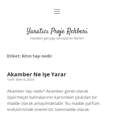
menüyü
Anasayfa
aç
Gizlilik Politikası
Yaratıcı Proje Rehberi
Yasal Uyarı
Hayalleri gerçeğe dönüştüren fikirler!
Hakkımızda
Etiket:
Altın taşı nedir
Akamber Ne Işe Yarar
Tarih: Ekim 6, 2024
Akamber taşı nedir? Akamber genel olarak
ispermeçet balinalarının karnından çıkarılan bir
madde olarak anlaşılmaktadır. Bu madde parfüm
endüstrisinde önemli bir hammadde olarak