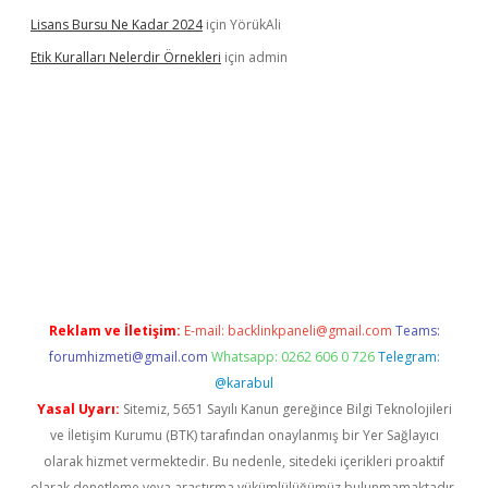
Lisans Bursu Ne Kadar 2024
için
YörükAli
Etik Kuralları Nelerdir Örnekleri
için
admin
t giriş yapamıyorum
ilbet yeni giriş
betexper.xyz
elexbet
Reklam ve İletişim:
E-mail:
backlinkpaneli@gmail.com
Teams:
forumhizmeti@gmail.com
Whatsapp: 0262 606 0 726
Telegram:
@karabul
Yasal Uyarı:
Sitemiz, 5651 Sayılı Kanun gereğince Bilgi Teknolojileri
ve İletişim Kurumu (BTK) tarafından onaylanmış bir Yer Sağlayıcı
olarak hizmet vermektedir. Bu nedenle, sitedeki içerikleri proaktif
olarak denetleme veya araştırma yükümlülüğümüz bulunmamaktadır.