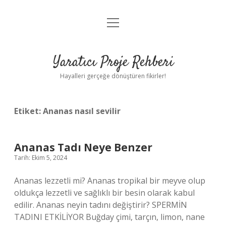
menüyü
Anasayfa
aç
Gizlilik Politikası
Yaratıcı Proje Rehberi
Yasal Uyarı
Hayalleri gerçeğe dönüştüren fikirler!
Hakkımızda
Etiket:
Ananas nasıl sevilir
Ananas Tadı Neye Benzer
Tarih: Ekim 5, 2024
Ananas lezzetli mi? Ananas tropikal bir meyve olup
oldukça lezzetli ve sağlıklı bir besin olarak kabul
edilir. Ananas neyin tadını değiştirir? SPERMİN
TADINI ETKİLİYOR Buğday çimi, tarçın, limon, nane