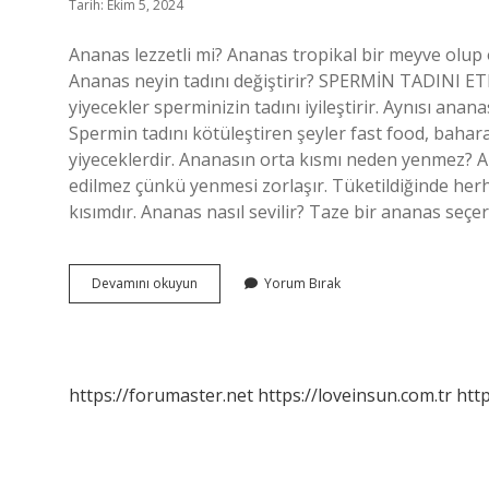
Tarih: Ekim 5, 2024
Ananas lezzetli mi? Ananas tropikal bir meyve olup ol
Ananas neyin tadını değiştirir? SPERMİN TADINI ETK
yiyecekler sperminizin tadını iyileştirir. Aynısı anana
Spermin tadını kötüleştiren şeyler fast food, baharat
yiyeceklerdir. Ananasın orta kısmı neden yenmez? A
edilmez çünkü yenmesi zorlaşır. Tüketildiğinde herh
kısımdır. Ananas nasıl sevilir? Taze bir ananas seçe
Ananas
Devamını okuyun
Yorum Bırak
Tadı
Neye
Benzer
https://forumaster.net
https://loveinsun.com.tr
http