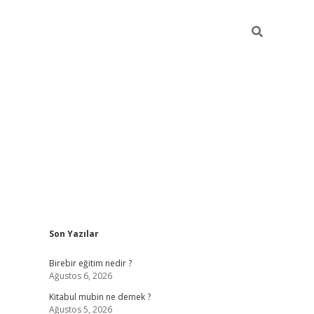
Sidebar
Son Yazılar
https://betci.co/
vd casino giriş
ilbet.casino
ilbet giriş 
Birebir eğitim nedir ?
Ağustos 6, 2026
Kitabul mubin ne demek ?
Ağustos 5, 2026