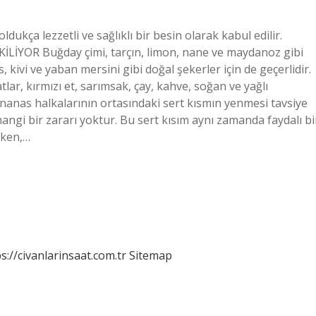
dukça lezzetli ve sağlıklı bir besin olarak kabul edilir.
İLİYOR Buğday çimi, tarçın, limon, nane ve maydanoz gibi
s, kivi ve yaban mersini gibi doğal şekerler için de geçerlidir.
lar, kırmızı et, sarımsak, çay, kahve, soğan ve yağlı
nanas halkalarının ortasındaki sert kısmın yenmesi tavsiye
angi bir zararı yoktur. Bu sert kısım aynı zamanda faydalı bi
rken,…
s://civanlarinsaat.com.tr
Sitemap