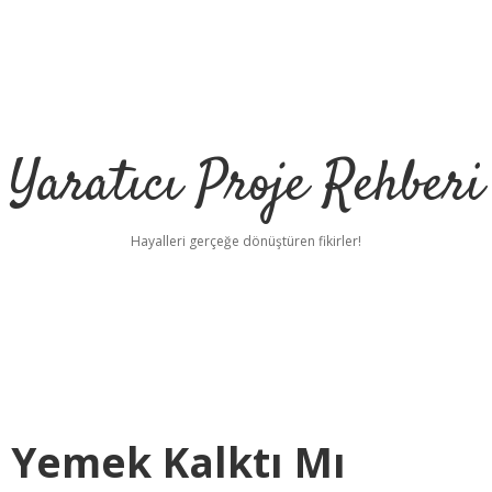
Yaratıcı Proje Rehberi
Hayalleri gerçeğe dönüştüren fikirler!
z Yemek Kalktı Mı