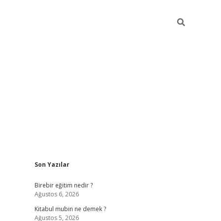
Sidebar
Son Yazılar
https://betci.co/
vd casino giriş
ilbet.casino
ilbet giriş 
Birebir eğitim nedir ?
Ağustos 6, 2026
Kitabul mubin ne demek ?
Ağustos 5, 2026