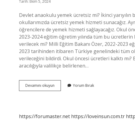
Tarih: Ekim 5, 2024
Devlet anaokulu yemek ücretsiz mi? İkinci yarıyılın 
okullarımızda ücretsiz yemek hizmeti sunacağız. Ayr
öğrencilere de yemek hizmeti sağlayacağız. Okul önc
2023-2024 eğitim öğretim yılında tüm bu ücretlerin
verilecek mi? Milli Eğitim Bakanı Özer, 2022-2023 eğ
2023 tarihinden itibaren Türkiye genelindeki tüm ok
verileceğini bildirdi. Okul öncesi ücretleri kalktı m
aracılığıyla valilikçe belirlenen…
Okul
Devamını okuyun
Yorum Bırak
Öncesi
Ücretsiz
Yemek
Kalktı
Mı
https://forumaster.net
https://loveinsun.com.tr
http