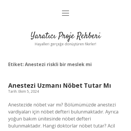
menüyü
Anasayfa
aç
Gizlilik Politikası
Yaratıcı Proje Rehberi
Yasal Uyarı
Hayalleri gerçeğe dönüştüren fikirler!
Hakkımızda
Etiket:
Anestezi riskli bir meslek mi
Anestezi Uzmanı Nöbet Tutar Mı
Tarih: Ekim 5, 2024
Anestezide nöbet var mı? Bölümümüzde anestezi
vardiyaları için nöbet defteri bulunmaktadır. Ayrıca
yoğun bakım ünitesinde nöbet defteri
bulunmaktadır. Hangi doktorlar nöbet tutar? Acil