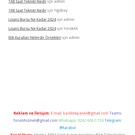
168 Saat Tekniği Nedir
için
admin
168 Saat Tekniği Nedir
için
Yiğitbey
Lisans Bursu Ne Kadar 2024
için
admin
Lisans Bursu Ne Kadar 2024
için
YörükAli
Etik Kuralları Nelerdir Örnekleri
için
admin
t giriş yapamıyorum
ilbet yeni giriş
betexper.xyz
elexbet
Reklam ve İletişim:
E-mail:
backlinkpaneli@gmail.com
Teams:
forumhizmeti@gmail.com
Whatsapp: 0262 606 0 726
Telegram:
@karabul
Yasal Uyarı:
Sitemiz, 5651 Sayılı Kanun gereğince Bilgi Teknolojileri