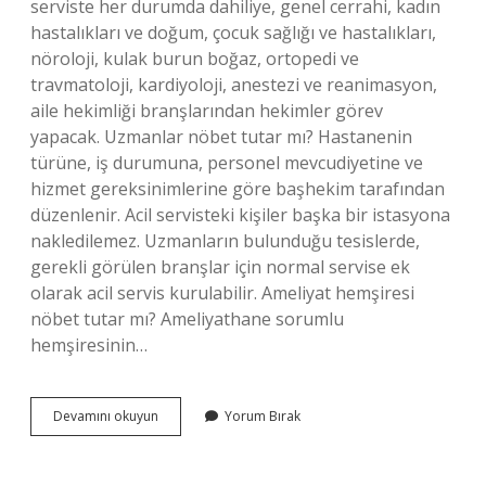
serviste her durumda dahiliye, genel cerrahi, kadın
hastalıkları ve doğum, çocuk sağlığı ve hastalıkları,
nöroloji, kulak burun boğaz, ortopedi ve
travmatoloji, kardiyoloji, anestezi ve reanimasyon,
aile hekimliği branşlarından hekimler görev
yapacak. Uzmanlar nöbet tutar mı? Hastanenin
türüne, iş durumuna, personel mevcudiyetine ve
hizmet gereksinimlerine göre başhekim tarafından
düzenlenir. Acil servisteki kişiler başka bir istasyona
nakledilemez. Uzmanların bulunduğu tesislerde,
gerekli görülen branşlar için normal servise ek
olarak acil servis kurulabilir. Ameliyat hemşiresi
nöbet tutar mı? Ameliyathane sorumlu
hemşiresinin…
Anestezi
Devamını okuyun
Yorum Bırak
Uzmanı
Nöbet
Tutar