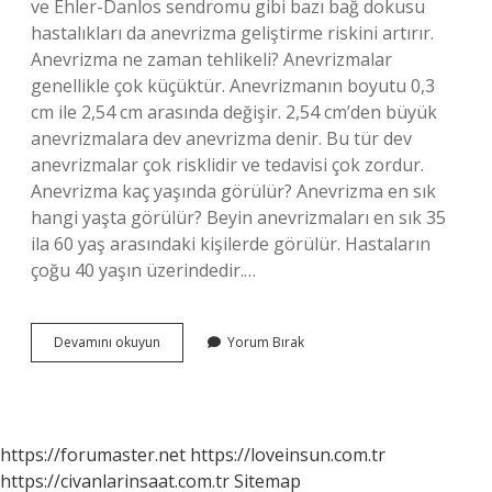
ve Ehler-Danlos sendromu gibi bazı bağ dokusu
hastalıkları da anevrizma geliştirme riskini artırır.
Anevrizma ne zaman tehlikeli? Anevrizmalar
genellikle çok küçüktür. Anevrizmanın boyutu 0,3
cm ile 2,54 cm arasında değişir. 2,54 cm’den büyük
anevrizmalara dev anevrizma denir. Bu tür dev
anevrizmalar çok risklidir ve tedavisi çok zordur.
Anevrizma kaç yaşında görülür? Anevrizma en sık
hangi yaşta görülür? Beyin anevrizmaları en sık 35
ila 60 yaş arasındaki kişilerde görülür. Hastaların
çoğu 40 yaşın üzerindedir.…
Anevrizma
Devamını okuyun
Yorum Bırak
En
Sık
Nerede
Olur
https://forumaster.net
https://loveinsun.com.tr
https://civanlarinsaat.com.tr
Sitemap