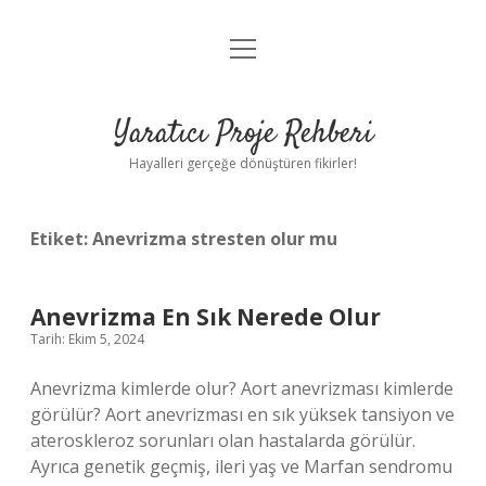
menüyü
Anasayfa
aç
Gizlilik Politikası
Yaratıcı Proje Rehberi
Yasal Uyarı
Hayalleri gerçeğe dönüştüren fikirler!
Hakkımızda
Etiket:
Anevrizma stresten olur mu
Anevrizma En Sık Nerede Olur
Tarih: Ekim 5, 2024
Anevrizma kimlerde olur? Aort anevrizması kimlerde
görülür? Aort anevrizması en sık yüksek tansiyon ve
ateroskleroz sorunları olan hastalarda görülür.
Ayrıca genetik geçmiş, ileri yaş ve Marfan sendromu