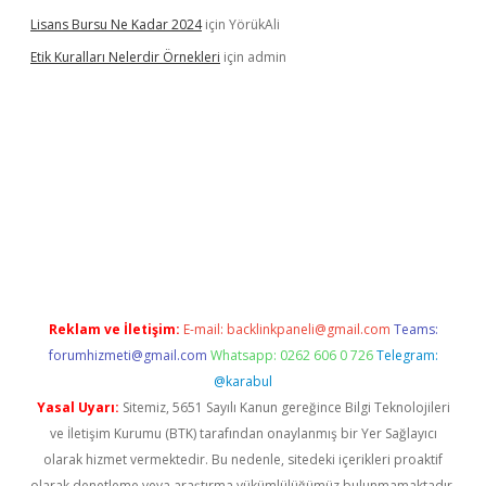
Lisans Bursu Ne Kadar 2024
için
YörükAli
Etik Kuralları Nelerdir Örnekleri
için
admin
t giriş yapamıyorum
ilbet yeni giriş
betexper.xyz
elexbet
Reklam ve İletişim:
E-mail:
backlinkpaneli@gmail.com
Teams:
forumhizmeti@gmail.com
Whatsapp: 0262 606 0 726
Telegram:
@karabul
Yasal Uyarı:
Sitemiz, 5651 Sayılı Kanun gereğince Bilgi Teknolojileri
ve İletişim Kurumu (BTK) tarafından onaylanmış bir Yer Sağlayıcı
olarak hizmet vermektedir. Bu nedenle, sitedeki içerikleri proaktif
olarak denetleme veya araştırma yükümlülüğümüz bulunmamaktadır.