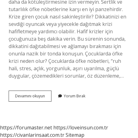
daha da kötüleştirmesine izin vermeyin. Sertlik ve
tutarlılık öfke nöbetlerine karşı en iyi panzehirdir.
Krize giren çocuk nasıl sakinleştirilir? Dikkatinizi en
sevdiği oyuncak veya yiyecekle dağıtmak krizi
hafifletmeye yardımcı olabilir. Hafif krizler için
çocuğunuza beş dakika verin. Bu sürenin sonunda,
dikkatini dağıtabilmesi ve ağlamayı bırakması için
onunla nazik bir tonda konuşun. Çocuklarda öfke
krizi neden olur? Çocuklarda öfke nöbetleri, “ruh
hali, stres, açlık, yorgunluk, aşırı uyarılma, güçlü
duygular, çözemedikleri sorunlar, öz düzenleme,…
Sinir
Devamını okuyun
Yorum Bırak
Krizi
Geçiren
Çocuk
Ne
Yapmalı
https://forumaster.net
https://loveinsun.com.tr
https://civanlarinsaat.com.tr
Sitemap