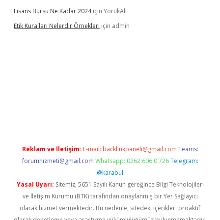
Lisans Bursu Ne Kadar 2024
için
YörükAli
Etik Kuralları Nelerdir Örnekleri
için
admin
t giriş yapamıyorum
ilbet yeni giriş
betexper.xyz
elexbet
Reklam ve İletişim:
E-mail:
backlinkpaneli@gmail.com
Teams:
forumhizmeti@gmail.com
Whatsapp: 0262 606 0 726
Telegram:
@karabul
Yasal Uyarı:
Sitemiz, 5651 Sayılı Kanun gereğince Bilgi Teknolojileri
ve İletişim Kurumu (BTK) tarafından onaylanmış bir Yer Sağlayıcı
olarak hizmet vermektedir. Bu nedenle, sitedeki içerikleri proaktif
olarak denetleme veya araştırma yükümlülüğümüz bulunmamaktadır.