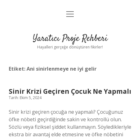
menüyü
Anasayfa
aç
Gizlilik Politikası
Yaratıcı Proje Rehberi
Yasal Uyarı
Hayalleri gerçeğe dönüştüren fikirler!
Hakkımızda
Etiket:
Ani sinirlenmeye ne iyi gelir
Sinir Krizi Geçiren Çocuk Ne Yapmalı
Tarih: Ekim 5, 2024
Sinir krizi geçiren çocuğa ne yapmalı? Çocuğunuz
öfke nöbeti geçirdiğinde sakin ve kontrollü olun.
Sözlü veya fiziksel şiddet kullanmayın. Söyledikleriyle
ekstra bir avantaj elde etmesine ve öfke nöbetini