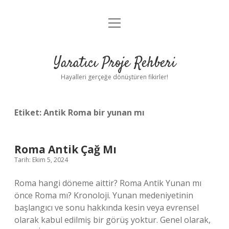
menüyü
Anasayfa
aç
Gizlilik Politikası
Yaratıcı Proje Rehberi
Yasal Uyarı
Hayalleri gerçeğe dönüştüren fikirler!
Hakkımızda
Etiket:
Antik Roma bir yunan mı
Roma Antik Çağ Mı
Tarih: Ekim 5, 2024
Roma hangi döneme aittir? Roma Antik Yunan mı
önce Roma mı? Kronoloji. Yunan medeniyetinin
başlangıcı ve sonu hakkında kesin veya evrensel
olarak kabul edilmiş bir görüş yoktur. Genel olarak,