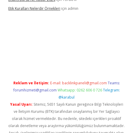
Etik Kuralları Nelerdir Örnekleri
için
admin
t giriş yapamıyorum
ilbet yeni giriş
betexper.xyz
elexbet
Reklam ve İletişim:
E-mail:
backlinkpaneli@gmail.com
Teams:
forumhizmeti@gmail.com
Whatsapp: 0262 606 0 726
Telegram:
@karabul
Yasal Uyarı:
Sitemiz, 5651 Sayılı Kanun gereğince Bilgi Teknolojileri
ve İletişim Kurumu (BTK) tarafından onaylanmış bir Yer Sağlayıcı
olarak hizmet vermektedir. Bu nedenle, sitedeki içerikleri proaktif
olarak denetleme veya araştırma yükümlülüğümüz bulunmamaktadır.
Ancak, üyelerimiz yazdıkları içeriklerin sorumluluğunu taşımakta olup,