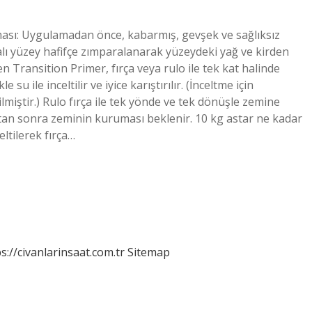
ası: Uygulamadan önce, kabarmış, gevşek ve sağlıksız
lı yüzey hafifçe zımparalanarak yüzeydeki yağ ve kirden
en Transition Primer, fırça veya rulo ile tek kat halinde
su ile inceltilir ve iyice karıştırılır. (İnceltme için
ilmiştir.) Rulo fırça ile tek yönde ve tek dönüşle zemine
an sonra zeminin kuruması beklenir. 10 kg astar ne kadar
eltilerek fırça…
s://civanlarinsaat.com.tr
Sitemap