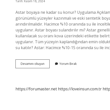
Tarih: Kasım 18, 2024
Astar boyaya ne kadar su konur? Uygulama Açıklam
görünümlü yüzeyler kazınmalı ve eski sentetik boya
arındırılmalıdır. Hacimce %10 oranında su ile inceltil
uygulanır. Astar boyası sulandırılır mı? Astar genellikle 
kullanılacak su oranı kova üzerindeki etikette belirt
uygulanır. Tüm yüzeyin kaplandığından emin oldukt
su katılır? Astar: Hacimce %10-15 oranında su ile inc
Astar
Devamını okuyun
Yorum Bırak
Boya
Su
Katılır
Mı
https://forumaster.net
https://loveinsun.com.tr
http