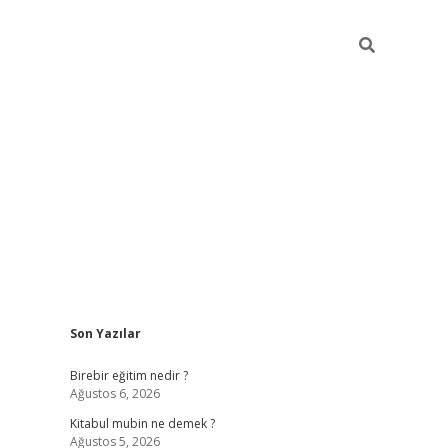
Sidebar
Son Yazılar
https://betci.co/
vd casino giriş
ilbet.casino
ilbet giriş 
Birebir eğitim nedir ?
Ağustos 6, 2026
Kitabul mubin ne demek ?
Ağustos 5, 2026