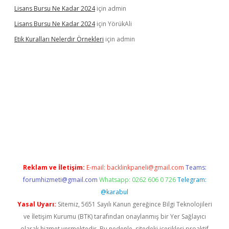
Lisans Bursu Ne Kadar 2024
için
admin
Lisans Bursu Ne Kadar 2024
için
YörükAli
Etik Kuralları Nelerdir Örnekleri
için
admin
et giriş yapamıyorum
ilbet yeni giriş
betexper.xyz
elexbet
Reklam ve İletişim:
E-mail:
backlinkpaneli@gmail.com
Teams:
forumhizmeti@gmail.com
Whatsapp: 0262 606 0 726
Telegram:
@karabul
Yasal Uyarı:
Sitemiz, 5651 Sayılı Kanun gereğince Bilgi Teknolojileri
ve İletişim Kurumu (BTK) tarafından onaylanmış bir Yer Sağlayıcı
olarak hizmet vermektedir. Bu nedenle, sitedeki içerikleri proaktif