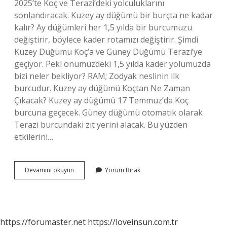
2025’te Koç ve Terazi’deki yolculuklarını
sonlandıracak. Kuzey ay düğümü bir burçta ne kadar
kalır? Ay düğümleri her 1,5 yılda bir burcumuzu
değiştirir, böylece kader rotamızı değiştirir. Şimdi
Kuzey Düğümü Koç’a ve Güney Düğümü Terazi’ye
geçiyor. Peki önümüzdeki 1,5 yılda kader yolumuzda
bizi neler bekliyor? RAM; Zodyak neslinin ilk
burcudur. Kuzey ay düğümü Koçtan Ne Zaman
Çıkacak? Kuzey ay düğümü 17 Temmuz’da Koç
burcuna geçecek. Güney düğümü otomatik olarak
Terazi burcundaki zıt yerini alacak. Bu yüzden
etkilerini…
Kuzey
Devamını okuyun
Yorum Bırak
Ay
Düğümü
Ne
Zaman
Değişir
https://forumaster.net
https://loveinsun.com.tr