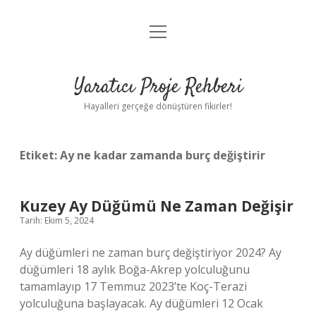
menüyü
Anasayfa
aç
Gizlilik Politikası
Yaratıcı Proje Rehberi
Yasal Uyarı
Hayalleri gerçeğe dönüştüren fikirler!
Hakkımızda
Etiket:
Ay ne kadar zamanda burç değiştirir
Kuzey Ay Düğümü Ne Zaman Değişir
Tarih: Ekim 5, 2024
Ay düğümleri ne zaman burç değiştiriyor 2024? Ay
düğümleri 18 aylık Boğa-Akrep yolculuğunu
tamamlayıp 17 Temmuz 2023’te Koç-Terazi
yolculuğuna başlayacak. Ay düğümleri 12 Ocak