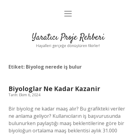
menüyü
Anasayfa
aç
Gizlilik Politikası
Yaratıcı Proje Rehberi
Yasal Uyarı
Hayalleri gerçeğe dönüştüren fikirler!
Hakkımızda
Etiket:
Biyolog nerede iş bulur
Biyologlar Ne Kadar Kazanir
Tarih: Ekim 6, 2024
Bir biyolog ne kadar maaş alır? Bu grafikteki veriler
ne anlama geliyor? Kullanıcıların iş başvurusunda
bulunurken paylaştığı maaş beklentilerine göre bir
biyoloğun ortalama maaş beklentisi aylık 31.000