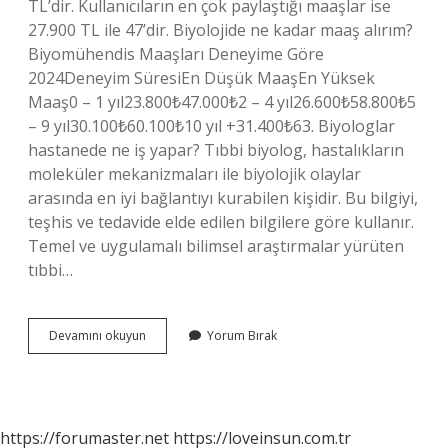
TL’dir. Kullanıcıların en çok paylaştığı maaşlar ise
27.900 TL ile 47’dir. Biyolojide ne kadar maaş alırım?
Biyomühendis Maaşları Deneyime Göre
2024Deneyim SüresiEn Düşük MaaşEn Yüksek
Maaş0 – 1 yıl23.800₺47.000₺2 – 4 yıl26.600₺58.800₺5
– 9 yıl30.100₺60.100₺10 yıl +31.400₺63. Biyologlar
hastanede ne iş yapar? Tıbbi biyolog, hastalıkların
moleküler mekanizmaları ile biyolojik olaylar
arasında en iyi bağlantıyı kurabilen kişidir. Bu bilgiyi,
teşhis ve tedavide elde edilen bilgilere göre kullanır.
Temel ve uygulamalı bilimsel araştırmalar yürüten
tıbbi…
Biyologlar
Devamını okuyun
Yorum Bırak
Ne
Kadar
Kazanir
https://forumaster.net
https://loveinsun.com.tr