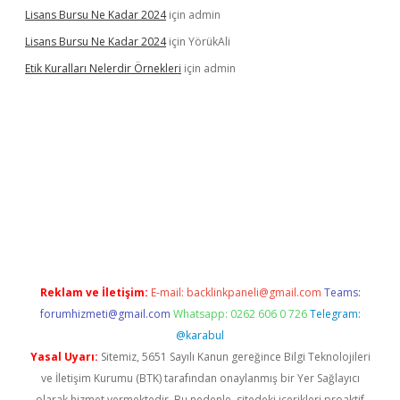
Lisans Bursu Ne Kadar 2024
için
admin
Lisans Bursu Ne Kadar 2024
için
YörükAli
Etik Kuralları Nelerdir Örnekleri
için
admin
t giriş yapamıyorum
ilbet yeni giriş
betexper.xyz
elexbet
Reklam ve İletişim:
E-mail:
backlinkpaneli@gmail.com
Teams:
forumhizmeti@gmail.com
Whatsapp: 0262 606 0 726
Telegram:
@karabul
Yasal Uyarı:
Sitemiz, 5651 Sayılı Kanun gereğince Bilgi Teknolojileri
ve İletişim Kurumu (BTK) tarafından onaylanmış bir Yer Sağlayıcı
olarak hizmet vermektedir. Bu nedenle, sitedeki içerikleri proaktif