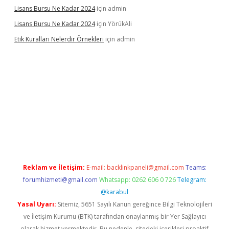
Lisans Bursu Ne Kadar 2024
için
admin
Lisans Bursu Ne Kadar 2024
için
YörükAli
Etik Kuralları Nelerdir Örnekleri
için
admin
et giriş yapamıyorum
ilbet yeni giriş
betexper.xyz
elexbet
Reklam ve İletişim:
E-mail:
backlinkpaneli@gmail.com
Teams:
forumhizmeti@gmail.com
Whatsapp: 0262 606 0 726
Telegram:
@karabul
Yasal Uyarı:
Sitemiz, 5651 Sayılı Kanun gereğince Bilgi Teknolojileri
ve İletişim Kurumu (BTK) tarafından onaylanmış bir Yer Sağlayıcı
olarak hizmet vermektedir. Bu nedenle, sitedeki içerikleri proaktif