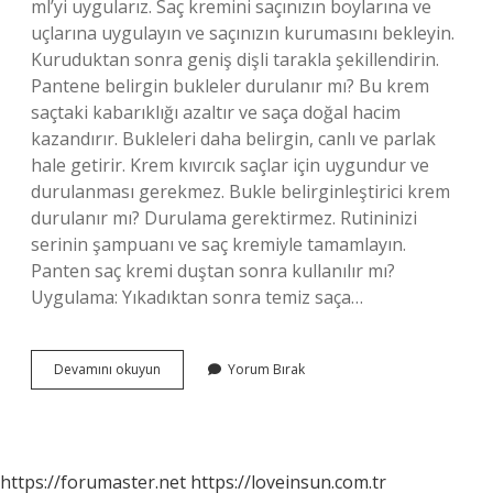
ml’yi uygularız. Saç kremini saçınızın boylarına ve
uçlarına uygulayın ve saçınızın kurumasını bekleyin.
Kuruduktan sonra geniş dişli tarakla şekillendirin.
Pantene belirgin bukleler durulanır mı? Bu krem ​​
saçtaki kabarıklığı azaltır ve saça doğal hacim
kazandırır. Bukleleri daha belirgin, canlı ve parlak
hale getirir. Krem kıvırcık saçlar için uygundur ve
durulanması gerekmez. Bukle belirginleştirici krem
durulanır mı? Durulama gerektirmez. Rutininizi
serinin şampuanı ve saç kremiyle tamamlayın.
Panten saç kremi duştan sonra kullanılır mı?
Uygulama: Yıkadıktan sonra temiz saça…
Pantene
Devamını okuyun
Yorum Bırak
Bukle
Kremi
Nasıl
Kullanılır
https://forumaster.net
https://loveinsun.com.tr