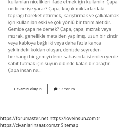
kullanılan nicelikleri ifade etmek için kullanılır. Çapa
nedir ne işe yarar? Çapa, küçük miktarlardaki
toprağı hareket ettirmek, karıştırmak ve çalkalamak
için kullanılan eski ve çok yönlü bir tarım aletidir.
Gemide çapa ne demek? Çapa, çapa, mızrak veya
mızrak, genellikle metalden yapılmış, uzun bir zincir
veya kabloya bağlı iki veya daha fazla kanca
şeklindeki koldan oluşan, denizde seyreden
herhangi bir gemiyi deniz sahasında istenilen yerde
sabit tutmak için suyun dibinde kalan bir araçtır.
Çapa insan ne…
Çapa
Devamını okuyun
12 Yorum
Hesap
Ne
Demek
https://forumaster.net
https://loveinsun.com.tr
https://civanlarinsaat.com.tr
Sitemap