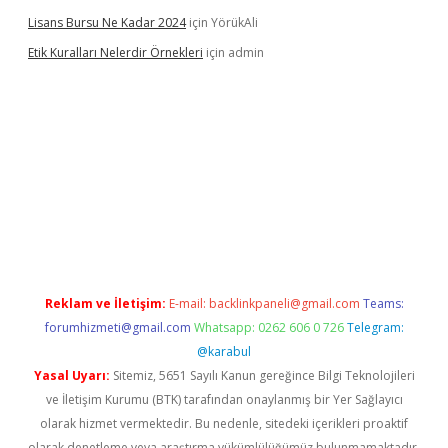
Lisans Bursu Ne Kadar 2024
için
YörükAli
Etik Kuralları Nelerdir Örnekleri
için
admin
t giriş yapamıyorum
ilbet yeni giriş
betexper.xyz
elexbet
Reklam ve İletişim:
E-mail:
backlinkpaneli@gmail.com
Teams:
forumhizmeti@gmail.com
Whatsapp: 0262 606 0 726
Telegram:
@karabul
Yasal Uyarı:
Sitemiz, 5651 Sayılı Kanun gereğince Bilgi Teknolojileri
ve İletişim Kurumu (BTK) tarafından onaylanmış bir Yer Sağlayıcı
olarak hizmet vermektedir. Bu nedenle, sitedeki içerikleri proaktif
olarak denetleme veya araştırma yükümlülüğümüz bulunmamaktadır.