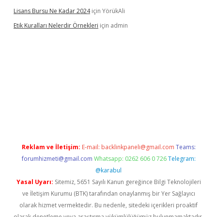
Lisans Bursu Ne Kadar 2024
için
YörükAli
Etik Kuralları Nelerdir Örnekleri
için
admin
et giriş yapamıyorum
ilbet yeni giriş
betexper.xyz
elexbet
Reklam ve İletişim:
E-mail:
backlinkpaneli@gmail.com
Teams:
forumhizmeti@gmail.com
Whatsapp: 0262 606 0 726
Telegram:
@karabul
Yasal Uyarı:
Sitemiz, 5651 Sayılı Kanun gereğince Bilgi Teknolojileri
ve İletişim Kurumu (BTK) tarafından onaylanmış bir Yer Sağlayıcı
olarak hizmet vermektedir. Bu nedenle, sitedeki içerikleri proaktif
olarak denetleme veya araştırma yükümlülüğümüz bulunmamaktadır.