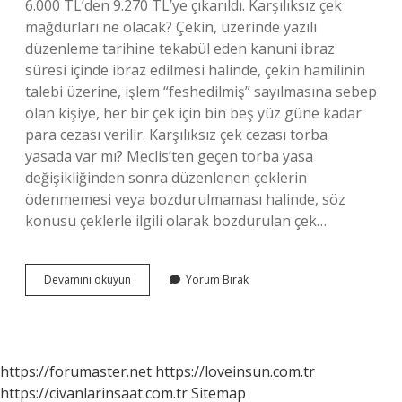
6.000 TL’den 9.270 TL’ye çıkarıldı. Karşılıksız çek
mağdurları ne olacak? Çekin, üzerinde yazılı
düzenleme tarihine tekabül eden kanuni ibraz
süresi içinde ibraz edilmesi halinde, çekin hamilinin
talebi üzerine, işlem “feshedilmiş” sayılmasına sebep
olan kişiye, her bir çek için bin beş yüz güne kadar
para cezası verilir. Karşılıksız çek cezası torba
yasada var mı? Meclis’ten geçen torba yasa
değişikliğinden sonra düzenlenen çeklerin
ödenmemesi veya bozdurulmaması halinde, söz
konusu çeklerle ilgili olarak bozdurulan çek…
Karşılıksız
Devamını okuyun
Yorum Bırak
Çek
Cezaları
Ne
Olacak
https://forumaster.net
https://loveinsun.com.tr
https://civanlarinsaat.com.tr
Sitemap