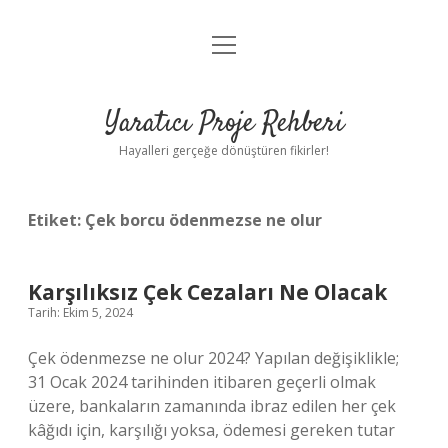
menüyü
Anasayfa
aç
Gizlilik Politikası
Yaratıcı Proje Rehberi
Yasal Uyarı
Hayalleri gerçeğe dönüştüren fikirler!
Hakkımızda
Etiket:
Çek borcu ödenmezse ne olur
Karşılıksız Çek Cezaları Ne Olacak
Tarih: Ekim 5, 2024
Çek ödenmezse ne olur 2024? Yapılan değişiklikle;
31 Ocak 2024 tarihinden itibaren geçerli olmak
üzere, bankaların zamanında ibraz edilen her çek
kâğıdı için, karşılığı yoksa, ödemesi gereken tutar