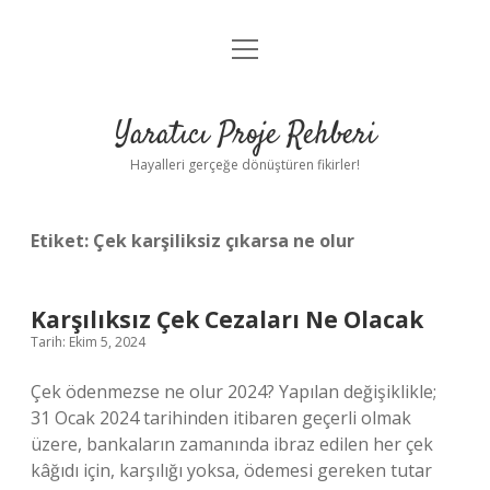
menüyü
Anasayfa
aç
Gizlilik Politikası
Yaratıcı Proje Rehberi
Yasal Uyarı
Hayalleri gerçeğe dönüştüren fikirler!
Hakkımızda
Etiket:
Çek karşiliksiz çıkarsa ne olur
Karşılıksız Çek Cezaları Ne Olacak
Tarih: Ekim 5, 2024
Çek ödenmezse ne olur 2024? Yapılan değişiklikle;
31 Ocak 2024 tarihinden itibaren geçerli olmak
üzere, bankaların zamanında ibraz edilen her çek
kâğıdı için, karşılığı yoksa, ödemesi gereken tutar