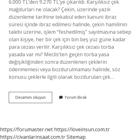
6.000 TL’den 9.270 TL’ye çıkarıldı. Karşılıksız çek
mağdurları ne olacak? Çekin, üzerinde yazılı
düzenleme tarihine tekabül eden kanuni ibraz
süresi içinde ibraz edilmesi halinde, çekin hamilinin
talebi üzerine, işlem “feshedilmiş” sayılmasına sebep
olan kişiye, her bir çek için bin beş yüz güne kadar
para cezası verilir. Karşılıksız çek cezası torba
yasada var mı? Meclis’ten geçen torba yasa
değişikliğinden sonra düzenlenen çeklerin
ödenmemesi veya bozdurulmaması halinde, söz
konusu çeklerle ilgili olarak bozdurulan çek…
Karşılıksız
Devamını okuyun
Yorum Bırak
Çek
Cezaları
Ne
Olacak
https://forumaster.net
https://loveinsun.com.tr
https://civanlarinsaat.com.tr
Sitemap