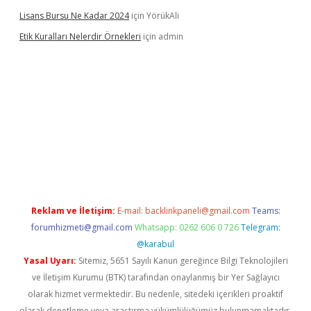
Lisans Bursu Ne Kadar 2024
için
YörükAli
Etik Kuralları Nelerdir Örnekleri
için
admin
et giriş yapamıyorum
ilbet yeni giriş
betexper.xyz
elexbet
Reklam ve İletişim:
E-mail:
backlinkpaneli@gmail.com
Teams:
forumhizmeti@gmail.com
Whatsapp: 0262 606 0 726
Telegram:
@karabul
Yasal Uyarı:
Sitemiz, 5651 Sayılı Kanun gereğince Bilgi Teknolojileri
ve İletişim Kurumu (BTK) tarafından onaylanmış bir Yer Sağlayıcı
olarak hizmet vermektedir. Bu nedenle, sitedeki içerikleri proaktif
olarak denetleme veya araştırma yükümlülüğümüz bulunmamaktadır.