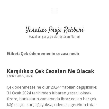
menüyü
Anasayfa
aç
Gizlilik Politikası
Yaratıcı Proje Rehberi
Yasal Uyarı
Hayalleri gerçeğe dönüştüren fikirler!
Hakkımızda
Etiket:
Çek ödememenin cezası nedir
Karşılıksız Çek Cezaları Ne Olacak
Tarih: Ekim 5, 2024
Çek ödenmezse ne olur 2024? Yapılan değişiklikle;
31 Ocak 2024 tarihinden itibaren geçerli olmak
üzere, bankaların zamanında ibraz edilen her çek
kâğıdı için, karşılığı yoksa, ödemesi gereken tutar