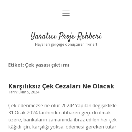
menüyü
Anasayfa
aç
Gizlilik Politikası
Yaratıcı Proje Rehberi
Yasal Uyarı
Hayalleri gerçeğe dönüştüren fikirler!
Hakkımızda
Etiket:
Çek yasası çıktı mı
Karşılıksız Çek Cezaları Ne Olacak
Tarih: Ekim 5, 2024
Çek ödenmezse ne olur 2024? Yapılan değişiklikle;
31 Ocak 2024 tarihinden itibaren geçerli olmak
üzere, bankaların zamanında ibraz edilen her çek
kâğıdı için, karşılığı yoksa, ödemesi gereken tutar