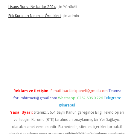
Lisans Bursu Ne Kadar 2024
için
YörükAli
Etik Kuralları Nelerdir Örnekleri
için
admin
et giriş yapamıyorum
ilbet yeni giriş
betexper.xyz
elexbet
Reklam ve İletişim:
E-mail:
backlinkpaneli@gmail.com
Teams:
forumhizmeti@gmail.com
Whatsapp: 0262 606 0 726
Telegram:
@karabul
Yasal Uyarı:
Sitemiz, 5651 Sayılı Kanun gereğince Bilgi Teknolojileri
ve İletişim Kurumu (BTK) tarafından onaylanmış bir Yer Sağlayıcı
olarak hizmet vermektedir. Bu nedenle, sitedeki içerikleri proaktif
olarak denetleme veya araştırma yükümlülüğümüz bulunmamaktadır.