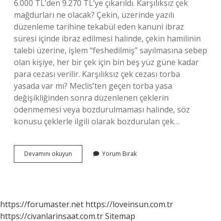
6.000 TL’den 9.270 TL’ye çıkarıldı. Karşılıksız çek
mağdurları ne olacak? Çekin, üzerinde yazılı
düzenleme tarihine tekabül eden kanuni ibraz
süresi içinde ibraz edilmesi halinde, çekin hamilinin
talebi üzerine, işlem “feshedilmiş” sayılmasına sebep
olan kişiye, her bir çek için bin beş yüz güne kadar
para cezası verilir. Karşılıksız çek cezası torba
yasada var mı? Meclis’ten geçen torba yasa
değişikliğinden sonra düzenlenen çeklerin
ödenmemesi veya bozdurulmaması halinde, söz
konusu çeklerle ilgili olarak bozdurulan çek…
Karşılıksız
Devamını okuyun
Yorum Bırak
Çek
Cezaları
Ne
Olacak
https://forumaster.net
https://loveinsun.com.tr
https://civanlarinsaat.com.tr
Sitemap