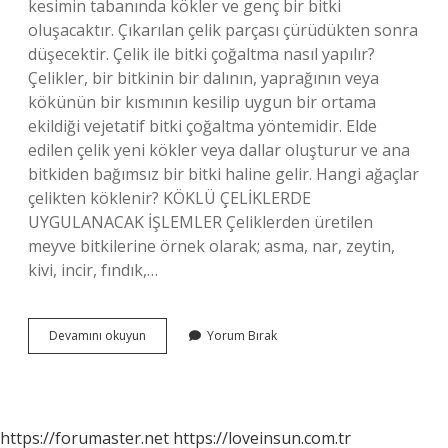
kesimin tabanında kökler ve genç bir bitki
oluşacaktır. Çıkarılan çelik parçası çürüdükten sonra
düşecektir. Çelik ile bitki çoğaltma nasıl yapılır?
Çelikler, bir bitkinin bir dalının, yaprağının veya
kökünün bir kısmının kesilip uygun bir ortama
ekildiği vejetatif bitki çoğaltma yöntemidir. Elde
edilen çelik yeni kökler veya dallar oluşturur ve ana
bitkiden bağımsız bir bitki haline gelir. Hangi ağaçlar
çelikten köklenir? KÖKLÜ ÇELİKLERDE
UYGULANACAK İŞLEMLER Çeliklerden üretilen
meyve bitkilerine örnek olarak; asma, nar, zeytin,
kivi, incir, fındık,…
Çelik
Devamını okuyun
Yorum Bırak
Dal
Nasıl
Köklendirilir
https://forumaster.net
https://loveinsun.com.tr