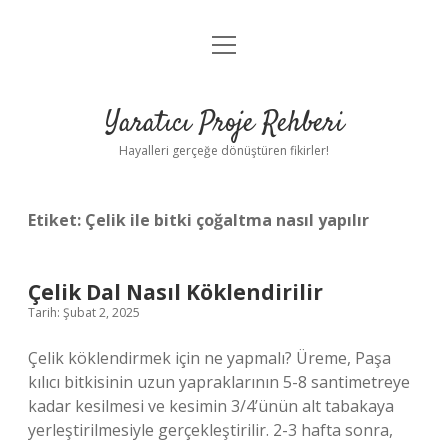
menüyü
Anasayfa
aç
Gizlilik Politikası
Yaratıcı Proje Rehberi
Yasal Uyarı
Hayalleri gerçeğe dönüştüren fikirler!
Hakkımızda
Etiket:
Çelik ile bitki çoğaltma nasıl yapılır
Çelik Dal Nasıl Köklendirilir
Tarih: Şubat 2, 2025
Çelik köklendirmek için ne yapmalı? Üreme, Paşa
kılıcı bitkisinin uzun yapraklarının 5-8 santimetreye
kadar kesilmesi ve kesimin 3/4’ünün alt tabakaya
yerleştirilmesiyle gerçekleştirilir. 2-3 hafta sonra,