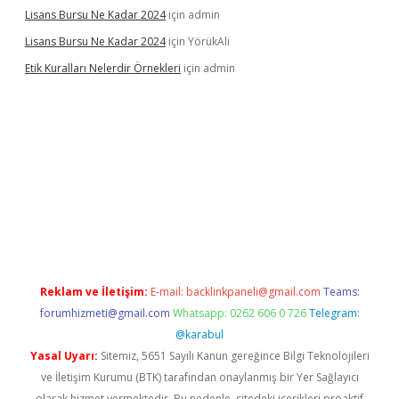
Lisans Bursu Ne Kadar 2024
için
admin
Lisans Bursu Ne Kadar 2024
için
YörükAli
Etik Kuralları Nelerdir Örnekleri
için
admin
et giriş yapamıyorum
ilbet yeni giriş
betexper.xyz
elexbet
Reklam ve İletişim:
E-mail:
backlinkpaneli@gmail.com
Teams:
forumhizmeti@gmail.com
Whatsapp: 0262 606 0 726
Telegram:
@karabul
Yasal Uyarı:
Sitemiz, 5651 Sayılı Kanun gereğince Bilgi Teknolojileri
ve İletişim Kurumu (BTK) tarafından onaylanmış bir Yer Sağlayıcı
olarak hizmet vermektedir. Bu nedenle, sitedeki içerikleri proaktif