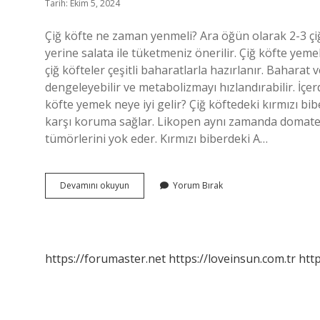
Tarih: Ekim 5, 2024
Çiğ köfte ne zaman yenmeli? Ara öğün olarak 2-3 çiğ k
yerine salata ile tüketmeniz önerilir. Çiğ köfte yemek
çiğ köfteler çeşitli baharatlarla hazırlanır. Baharat ve
dengeleyebilir ve metabolizmayı hızlandırabilir. İçer
köfte yemek neye iyi gelir? Çiğ köftedeki kırmızı b
karşı koruma sağlar. Likopen aynı zamanda domatest
tümörlerini yok eder. Kırmızı biberdeki A…
Regl
Devamını okuyun
Yorum Bırak
Iken
Çiğ
Köfte
Yenir
Mi
https://forumaster.net
https://loveinsun.com.tr
http