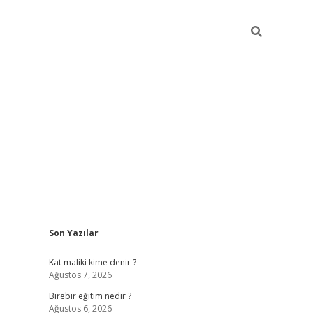
Sidebar
Son Yazılar
https://betci.co/
vd casino giriş
ilbet.casino
ilbet giriş
Kat maliki kime denir ?
Ağustos 7, 2026
Birebir eğitim nedir ?
Ağustos 6, 2026