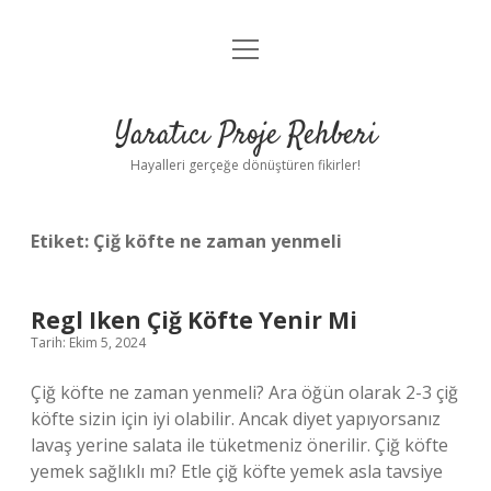
menüyü
Anasayfa
aç
Gizlilik Politikası
Yaratıcı Proje Rehberi
Yasal Uyarı
Hayalleri gerçeğe dönüştüren fikirler!
Hakkımızda
Etiket:
Çiğ köfte ne zaman yenmeli
Regl Iken Çiğ Köfte Yenir Mi
Tarih: Ekim 5, 2024
Çiğ köfte ne zaman yenmeli? Ara öğün olarak 2-3 çiğ
köfte sizin için iyi olabilir. Ancak diyet yapıyorsanız
lavaş yerine salata ile tüketmeniz önerilir. Çiğ köfte
yemek sağlıklı mı? Etle çiğ köfte yemek asla tavsiye