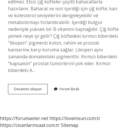
edilmez. Etsiz çiğ köfteler çeşitli baharatlarla
hazırlanır. Baharat ve isot içerdiği için çiğ köfte; kan
ve kolesterol seviyelerini dengeleyebilir ve
metabolizmayı hızlandırabilir. İçerdiği bulgur
nedeniyle yüksek bir B vitamini kaynağıdır. Çiğ köfte
yemek neye iyi gelir? Çiğ köftedeki kırmızı biberdeki
“likopen” pigmenti kolon, rahim ve prostat
kanserine karşı koruma sağlar. Likopen aynı
zamanda domatesteki pigmenttir. Kırmızı biberdeki
“kapsaisin” prostat tümörlerini yok eder. Kırmızı
biberdeki A…
Regl
Devamını okuyun
Yorum Bırak
Iken
Çiğ
Köfte
Yenir
Mi
https://forumaster.net
https://loveinsun.com.tr
https://civanlarinsaat.com.tr
Sitemap