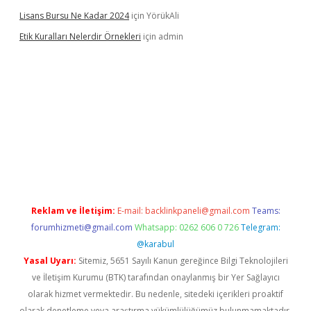
Lisans Bursu Ne Kadar 2024
için
YörükAli
Etik Kuralları Nelerdir Örnekleri
için
admin
bet giriş yapamıyorum
ilbet yeni giriş
betexper.xyz
elexbet
Reklam ve İletişim:
E-mail:
backlinkpaneli@gmail.com
Teams:
forumhizmeti@gmail.com
Whatsapp: 0262 606 0 726
Telegram:
@karabul
Yasal Uyarı:
Sitemiz, 5651 Sayılı Kanun gereğince Bilgi Teknolojileri
ve İletişim Kurumu (BTK) tarafından onaylanmış bir Yer Sağlayıcı
olarak hizmet vermektedir. Bu nedenle, sitedeki içerikleri proaktif
olarak denetleme veya araştırma yükümlülüğümüz bulunmamaktadır.