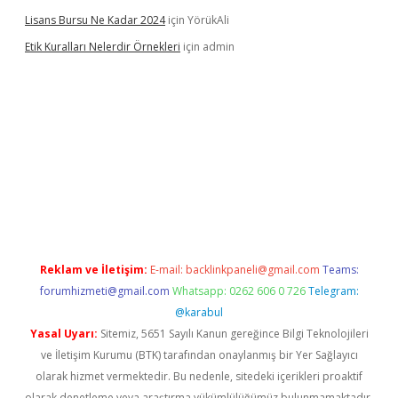
Lisans Bursu Ne Kadar 2024
için
YörükAli
Etik Kuralları Nelerdir Örnekleri
için
admin
no
ilbet giriş yapamıyorum
ilbet yeni giriş
betexper.xyz
elexbet
Reklam ve İletişim:
E-mail:
backlinkpaneli@gmail.com
Teams:
forumhizmeti@gmail.com
Whatsapp: 0262 606 0 726
Telegram:
@karabul
Yasal Uyarı:
Sitemiz, 5651 Sayılı Kanun gereğince Bilgi Teknolojileri
ve İletişim Kurumu (BTK) tarafından onaylanmış bir Yer Sağlayıcı
olarak hizmet vermektedir. Bu nedenle, sitedeki içerikleri proaktif
olarak denetleme veya araştırma yükümlülüğümüz bulunmamaktadır.