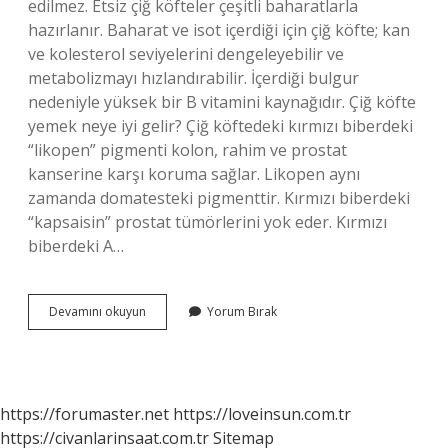
edilmez. Etsiz çiğ köfteler çeşitli baharatlarla
hazırlanır. Baharat ve isot içerdiği için çiğ köfte; kan
ve kolesterol seviyelerini dengeleyebilir ve
metabolizmayı hızlandırabilir. İçerdiği bulgur
nedeniyle yüksek bir B vitamini kaynağıdır. Çiğ köfte
yemek neye iyi gelir? Çiğ köftedeki kırmızı biberdeki
“likopen” pigmenti kolon, rahim ve prostat
kanserine karşı koruma sağlar. Likopen aynı
zamanda domatesteki pigmenttir. Kırmızı biberdeki
“kapsaisin” prostat tümörlerini yok eder. Kırmızı
biberdeki A…
Regl
Devamını okuyun
Yorum Bırak
Iken
Çiğ
Köfte
Yenir
Mi
https://forumaster.net
https://loveinsun.com.tr
https://civanlarinsaat.com.tr
Sitemap