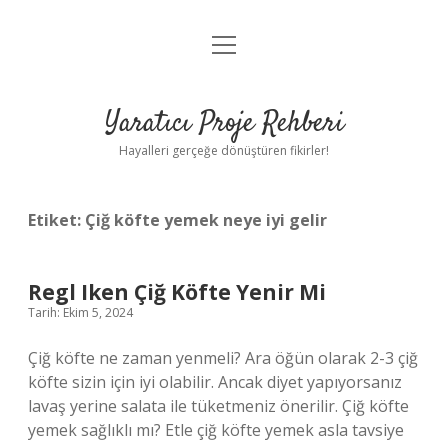
menüyü
Anasayfa
aç
Gizlilik Politikası
Yaratıcı Proje Rehberi
Yasal Uyarı
Hayalleri gerçeğe dönüştüren fikirler!
Hakkımızda
Etiket:
Çiğ köfte yemek neye iyi gelir
Regl Iken Çiğ Köfte Yenir Mi
Tarih: Ekim 5, 2024
Çiğ köfte ne zaman yenmeli? Ara öğün olarak 2-3 çiğ
köfte sizin için iyi olabilir. Ancak diyet yapıyorsanız
lavaş yerine salata ile tüketmeniz önerilir. Çiğ köfte
yemek sağlıklı mı? Etle çiğ köfte yemek asla tavsiye