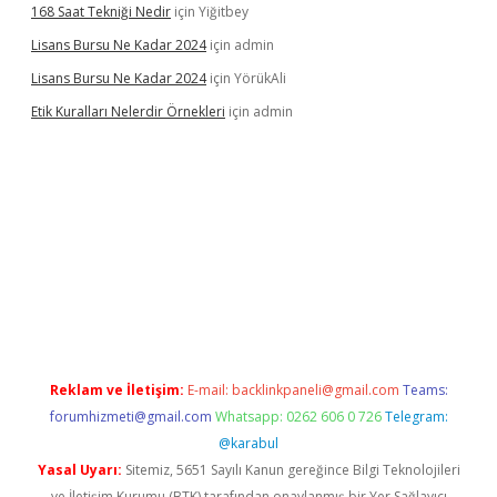
168 Saat Tekniği Nedir
için
Yiğitbey
Lisans Bursu Ne Kadar 2024
için
admin
Lisans Bursu Ne Kadar 2024
için
YörükAli
Etik Kuralları Nelerdir Örnekleri
için
admin
t giriş yapamıyorum
ilbet yeni giriş
betexper.xyz
elexbet
Reklam ve İletişim:
E-mail:
backlinkpaneli@gmail.com
Teams:
forumhizmeti@gmail.com
Whatsapp: 0262 606 0 726
Telegram:
@karabul
Yasal Uyarı:
Sitemiz, 5651 Sayılı Kanun gereğince Bilgi Teknolojileri
ve İletişim Kurumu (BTK) tarafından onaylanmış bir Yer Sağlayıcı