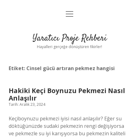
menüyü
Anasayfa
aç
Gizlilik Politikası
Yaratıcı Proje Rehberi
Yasal Uyarı
Hayalleri gerçeğe dönüştüren fikirler!
Hakkımızda
Etiket:
Cinsel gücü artıran pekmez hangisi
Hakiki Keçi Boynuzu Pekmezi Nasıl
Anlaşılır
Tarih: Aralık 23, 2024
Keçiboynuzu pekmezi iyisi nasıl anlaşılır? Eğer su
döktüğünüzde sudaki pekmezin rengi değişiyorsa
ve pekmezle su iyi karışıyorsa bu pekmezin kaliteli