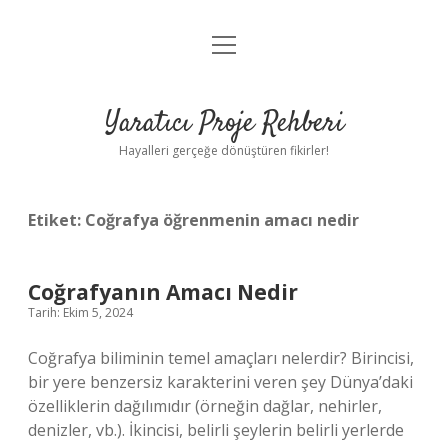
menüyü
Anasayfa
aç
Gizlilik Politikası
Yaratıcı Proje Rehberi
Yasal Uyarı
Hayalleri gerçeğe dönüştüren fikirler!
Hakkımızda
Etiket:
Coğrafya öğrenmenin amacı nedir
Coğrafyanın Amacı Nedir
Tarih: Ekim 5, 2024
Coğrafya biliminin temel amaçları nelerdir? Birincisi,
bir yere benzersiz karakterini veren şey Dünya’daki
özelliklerin dağılımıdır (örneğin dağlar, nehirler,
denizler, vb.). İkincisi, belirli şeylerin belirli yerlerde