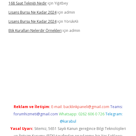
168 Saat Tekniği Nedir
için
Yiğitbey
Lisans Bursu Ne Kadar 2024
için
admin
Lisans Bursu Ne Kadar 2024
için
YörükAli
Etik Kuralları Nelerdir Örnekleri
için
admin
t giriş yapamıyorum
ilbet yeni giriş
betexper.xyz
elexbet
Reklam ve İletişim:
E-mail:
backlinkpaneli@gmail.com
Teams:
forumhizmeti@gmail.com
Whatsapp: 0262 606 0 726
Telegram:
@karabul
Yasal Uyarı:
Sitemiz, 5651 Sayılı Kanun gereğince Bilgi Teknolojileri
ve İletişim Kurumu (BTK) tarafından onaylanmış bir Yer Sağlayıcı