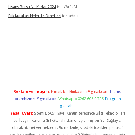
Lisans Bursu Ne Kadar 2024
için
YörükAli
Etik Kuralları Nelerdir Örnekleri
için
admin
t giriş yapamıyorum
ilbet yeni giriş
betexper.xyz
elexbet
Reklam ve İletişim:
E-mail:
backlinkpaneli@gmail.com
Teams:
forumhizmeti@gmail.com
Whatsapp: 0262 606 0 726
Telegram:
@karabul
Yasal Uyarı:
Sitemiz, 5651 Sayılı Kanun gereğince Bilgi Teknolojileri
ve İletişim Kurumu (BTK) tarafından onaylanmış bir Yer Sağlayıcı
olarak hizmet vermektedir. Bu nedenle, sitedeki içerikleri proaktif
olarak denetleme veya araştırma yükümlülüğümüz bulunmamaktadır.