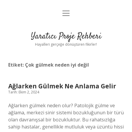
menüyü
Anasayfa
aç
Gizlilik Politikası
Yaratıcı Proje Rehberi
Yasal Uyarı
Hayalleri gerçeğe dönüştüren fikirler!
Hakkımızda
Etiket:
Çok gülmek neden iyi değil
Ağlarken Gülmek Ne Anlama Gelir
Tarih: Ekim 2, 2024
Ağlarken gülmek neden olur? Patolojik gülme ve
ağlama, merkezi sinir sistemi bozukluğunun bir türü
olan davranışsal bir bozukluktur. Bu rahatsızlığa
sahip hastalar, genellikle mutluluk veya üzüntü hissi