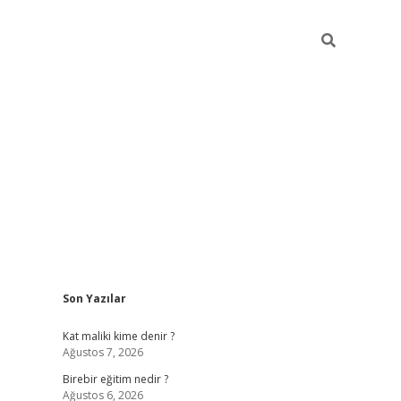
Sidebar
Son Yazılar
https://betci.co/
vd casino giriş
ilbet.casino
ilbet giriş 
Kat maliki kime denir ?
Ağustos 7, 2026
Birebir eğitim nedir ?
Ağustos 6, 2026