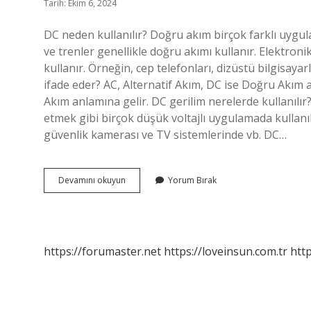
Tarih: Ekim 6, 2024
DC neden kullanılır? Doğru akım birçok farklı uygulam
ve trenler genellikle doğru akımı kullanır. Elektronik 
kullanır. Örneğin, cep telefonları, dizüstü bilgisayarl
ifade eder? AC, Alternatif Akım, DC ise Doğru Akım 
Akım anlamına gelir. DC gerilim nerelerde kullanılır?
etmek gibi birçok düşük voltajlı uygulamada kullanıl
güvenlik kamerası ve TV sistemlerinde vb. DC…
Dc
Devamını okuyun
Yorum Bırak
Ne
Için
Kullanılır
https://forumaster.net
https://loveinsun.com.tr
http