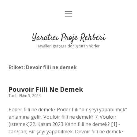
menüyü
Anasayfa
aç
Gizlilik Politikası
Yaratıcı Proje Rehberi
Yasal Uyarı
Hayalleri gerçeğe dönüştüren fikirler!
Hakkımızda
Etiket:
Devoir fiili ne demek
Pouvoir Fiili Ne Demek
Tarih: Ekim 5, 2024
Poder fiili ne demek? Poder fiili “bir şeyi yapabilmek”
anlamına gelir. Vouloir fiili ne demek? 7. Vouloir
(istemek)22. Kasım 2023 Kann fiili ne demek? [1] -
can/can; Bir şeyi yapabilmek. Devoir fiili ne demek?