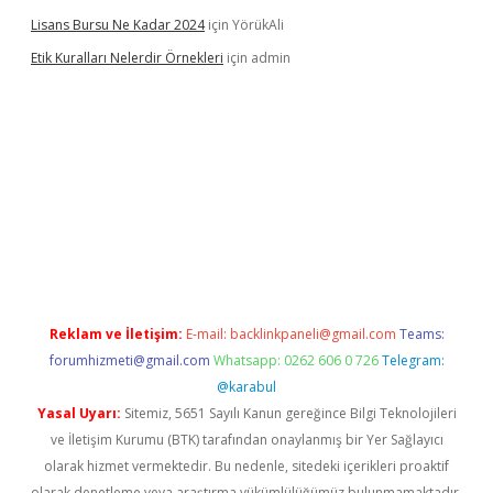
Lisans Bursu Ne Kadar 2024
için
YörükAli
Etik Kuralları Nelerdir Örnekleri
için
admin
bet giriş yapamıyorum
ilbet yeni giriş
betexper.xyz
elexbet
Reklam ve İletişim:
E-mail:
backlinkpaneli@gmail.com
Teams:
forumhizmeti@gmail.com
Whatsapp: 0262 606 0 726
Telegram:
@karabul
Yasal Uyarı:
Sitemiz, 5651 Sayılı Kanun gereğince Bilgi Teknolojileri
ve İletişim Kurumu (BTK) tarafından onaylanmış bir Yer Sağlayıcı
olarak hizmet vermektedir. Bu nedenle, sitedeki içerikleri proaktif
olarak denetleme veya araştırma yükümlülüğümüz bulunmamaktadır.