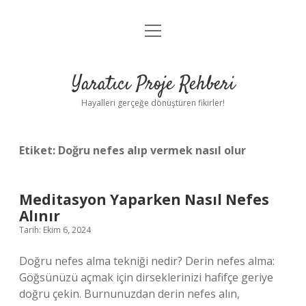
menüyü
Anasayfa
aç
Gizlilik Politikası
Yaratıcı Proje Rehberi
Yasal Uyarı
Hayalleri gerçeğe dönüştüren fikirler!
Hakkımızda
Etiket:
Doğru nefes alıp vermek nasıl olur
Meditasyon Yaparken Nasıl Nefes
Alınır
Tarih: Ekim 6, 2024
Doğru nefes alma tekniği nedir? Derin nefes alma:
Göğsünüzü açmak için dirseklerinizi hafifçe geriye
doğru çekin. Burnunuzdan derin nefes alın,