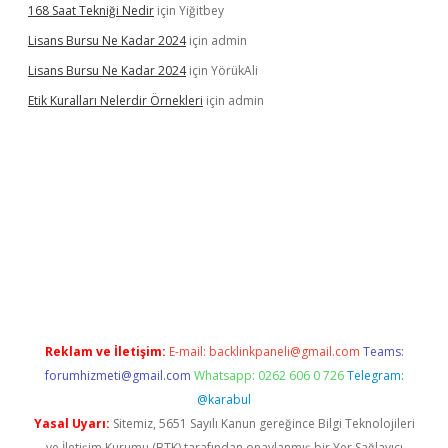
168 Saat Tekniği Nedir
için
Yiğitbey
Lisans Bursu Ne Kadar 2024
için
admin
Lisans Bursu Ne Kadar 2024
için
YörükAli
Etik Kuralları Nelerdir Örnekleri
için
admin
t giriş yapamıyorum
ilbet yeni giriş
betexper.xyz
elexbet
Reklam ve İletişim:
E-mail:
backlinkpaneli@gmail.com
Teams:
forumhizmeti@gmail.com
Whatsapp: 0262 606 0 726
Telegram:
@karabul
Yasal Uyarı:
Sitemiz, 5651 Sayılı Kanun gereğince Bilgi Teknolojileri
ve İletişim Kurumu (BTK) tarafından onaylanmış bir Yer Sağlayıcı