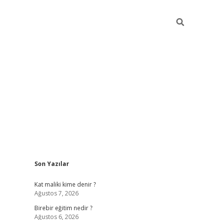
Sidebar
Son Yazılar
https://betci.co/
vd casino giriş
ilbet.casino
ilbet giriş
Kat maliki kime denir ?
Ağustos 7, 2026
Birebir eğitim nedir ?
Ağustos 6, 2026