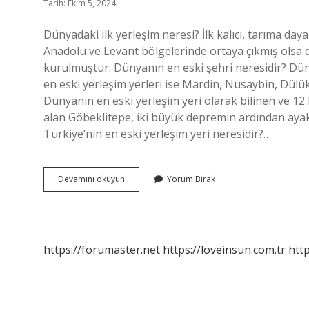
Tarih: Ekim 5, 2024
Dünyadaki ilk yerleşim neresi? İlk kalıcı, tarıma day
Anadolu ve Levant bölgelerinde ortaya çıkmış olsa 
kurulmuştur. Dünyanın en eski şehri neresidir? Düny
en eski yerleşim yerleri ise Mardin, Nusaybin, Dülük
Dünyanın en eski yerleşim yeri olarak bilinen ve 12
alan Göbeklitepe, iki büyük depremin ardından ayakt
Türkiye’nin en eski yerleşim yeri neresidir?…
Dünyanın
Devamını okuyun
Yorum Bırak
En
Eski
Yerleşim
Yeri
Neresidir
https://forumaster.net
https://loveinsun.com.tr
http