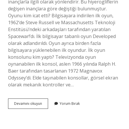
inançlarla ilgili olarak yönlendirir. Bu hiyerogliflerin
değişen inançlara göre değiştiği bulunmuştur.
Oyunu kim icat etti? Bilgisayara indirilen ilk oyun,
1962’de Steve Russell ve Massachusetts Teknoloji
Enstitüsü’ndeki arkadaşları tarafından yaratılan
Spacewar!’dı. İlk bilgisayar tabanlı oyun Developed
olarak adlandırıldı. Oyun ayrıca birden fazla
bilgisayara yüklenebilen ilk oyundur. İlk oyun
konsolunu kim yaptı? Televizyonda oyun
oynanabilen ilk konsol, aslen 1966 yılında Ralph H.
Baer tarafından tasarlanan 1972 Magnavox
Odyssey’di. Elde taşınabilen konsollar, görsel ekran
olarak mekanik kontroller ve…
Ilk
Devamını okuyun
Yorum Bırak
Oyunu
Kim
Yaptı