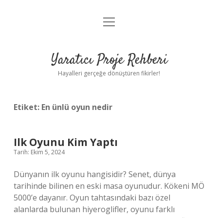
menüyü
Anasayfa
aç
Gizlilik Politikası
Yaratıcı Proje Rehberi
Yasal Uyarı
Hayalleri gerçeğe dönüştüren fikirler!
Hakkımızda
Etiket:
En ünlü oyun nedir
Ilk Oyunu Kim Yaptı
Tarih: Ekim 5, 2024
Dünyanın ilk oyunu hangisidir? Senet, dünya
tarihinde bilinen en eski masa oyunudur. Kökeni MÖ
5000’e dayanır. Oyun tahtasındaki bazı özel
alanlarda bulunan hiyeroglifler, oyunu farklı