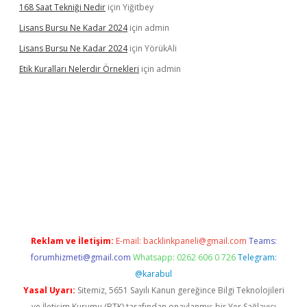
168 Saat Tekniği Nedir
için
Yiğitbey
Lisans Bursu Ne Kadar 2024
için
admin
Lisans Bursu Ne Kadar 2024
için
YörükAli
Etik Kuralları Nelerdir Örnekleri
için
admin
ilbet giriş yapamıyorum
ilbet yeni giriş
betexper.xyz
elexbet
Reklam ve İletişim:
E-mail:
backlinkpaneli@gmail.com
Teams:
forumhizmeti@gmail.com
Whatsapp: 0262 606 0 726
Telegram:
@karabul
Yasal Uyarı:
Sitemiz, 5651 Sayılı Kanun gereğince Bilgi Teknolojileri
ve İletişim Kurumu (BTK) tarafından onaylanmış bir Yer Sağlayıcı