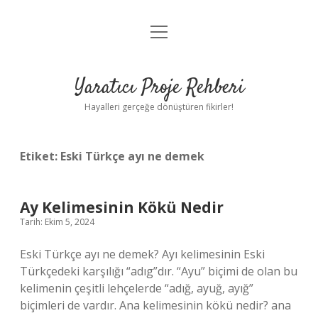
menüyü
Anasayfa
aç
Gizlilik Politikası
Yaratıcı Proje Rehberi
Yasal Uyarı
Hayalleri gerçeğe dönüştüren fikirler!
Hakkımızda
Etiket:
Eski Türkçe ayı ne demek
Ay Kelimesinin Kökü Nedir
Tarih: Ekim 5, 2024
Eski Türkçe ayı ne demek? Ayı kelimesinin Eski
Türkçedeki karşılığı “adıg”dır. “Ayu” biçimi de olan bu
kelimenin çeşitli lehçelerde “adığ, ayuğ, ayığ”
biçimleri de vardır. Ana kelimesinin kökü nedir? ana