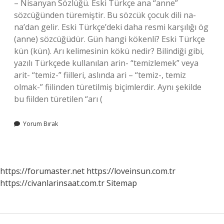
– Nisanyan Sözlüğü. Eski Türkçe ana “anne”
sözcüğünden türemiştir. Bu sözcük çocuk dili na-
na’dan gelir. Eski Türkçe’deki daha resmi karşılığı ög
(anne) sözcüğüdür. Gün hangi kökenli? Eski Türkçe
kün‎ (kün). Arı kelimesinin kökü nedir? Bilindiği gibi,
yazılı Türkçede kullanılan arin- “temizlemek” veya
arit- “temiz-” fiilleri, aslında ari – “temiz-, temiz
olmak-” fiilinden türetilmiş biçimlerdir. Aynı şekilde
bu fiilden türetilen “arı (
Yorum Bırak
https://forumaster.net
https://loveinsun.com.tr
https://civanlarinsaat.com.tr
Sitemap