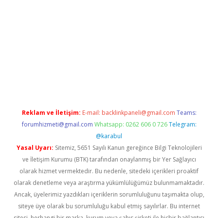
t giriş yapamıyorum
ilbet yeni giriş
betexper.xyz
elexbet
Reklam ve İletişim:
E-mail:
backlinkpaneli@gmail.com
Teams:
forumhizmeti@gmail.com
Whatsapp: 0262 606 0 726
Telegram:
@karabul
Yasal Uyarı:
Sitemiz, 5651 Sayılı Kanun gereğince Bilgi Teknolojileri
ve İletişim Kurumu (BTK) tarafından onaylanmış bir Yer Sağlayıcı
olarak hizmet vermektedir. Bu nedenle, sitedeki içerikleri proaktif
olarak denetleme veya araştırma yükümlülüğümüz bulunmamaktadır.
Ancak, üyelerimiz yazdıkları içeriklerin sorumluluğunu taşımakta olup,
siteye üye olarak bu sorumluluğu kabul etmiş sayılırlar. Bu internet
sitesi, herhangi bir marka, kurum veya şahıs şirketi ile hiçbir bağlantısı