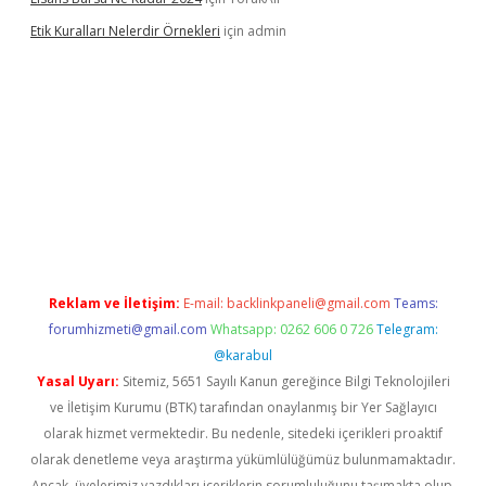
Etik Kuralları Nelerdir Örnekleri
için
admin
et giriş yapamıyorum
ilbet yeni giriş
betexper.xyz
elexbet
Reklam ve İletişim:
E-mail:
backlinkpaneli@gmail.com
Teams:
forumhizmeti@gmail.com
Whatsapp: 0262 606 0 726
Telegram:
@karabul
Yasal Uyarı:
Sitemiz, 5651 Sayılı Kanun gereğince Bilgi Teknolojileri
ve İletişim Kurumu (BTK) tarafından onaylanmış bir Yer Sağlayıcı
olarak hizmet vermektedir. Bu nedenle, sitedeki içerikleri proaktif
olarak denetleme veya araştırma yükümlülüğümüz bulunmamaktadır.
Ancak, üyelerimiz yazdıkları içeriklerin sorumluluğunu taşımakta olup,