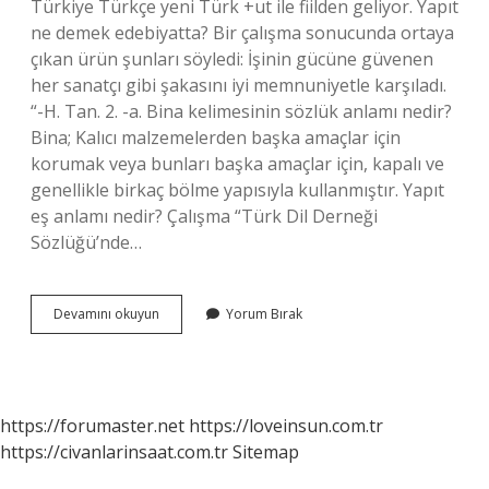
Türkiye Türkçe yeni Türk +ut ile fiilden geliyor. Yapıt
ne demek edebiyatta? Bir çalışma sonucunda ortaya
çıkan ürün şunları söyledi: İşinin gücüne güvenen
her sanatçı gibi şakasını iyi memnuniyetle karşıladı.
“-H. Tan. 2. -a. Bina kelimesinin sözlük anlamı nedir?
Bina; Kalıcı malzemelerden başka amaçlar için
korumak veya bunları başka amaçlar için, kapalı ve
genellikle birkaç bölme yapısıyla kullanmıştır. Yapıt
eş anlamı nedir? Çalışma “Türk Dil Derneği
Sözlüğü’nde…
Yapıt
Devamını okuyun
Yorum Bırak
Kelimesinin
Anlamı
Nedir
https://forumaster.net
https://loveinsun.com.tr
https://civanlarinsaat.com.tr
Sitemap