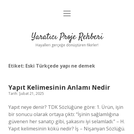
menüyü
Anasayfa
aç
Gizlilik Politikası
Yaratıcı Proje Rehberi
Yasal Uyarı
Hayalleri gerçeğe dönüştüren fikirler!
Hakkımızda
Etiket:
Eski Türkçede yapı ne demek
Yapıt Kelimesinin Anlamı Nedir
Tarih: Şubat 21, 2025
Yapıt neye denir? TDK Sözlüğüne göre: 1. Ürün, işin
bir sonucu olarak ortaya çıktı: “İşinin sağlamlığına
güvenen her sanatçı gibi, şakasını iyi selamladı.” – H.
Yapıt kelimesinin kökü nedir? İş – Nişanyan Sözlüğü.