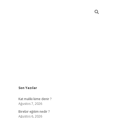
Sidebar
Son Yazılar
https://betci.co/
vd casino giriş
ilbet.casino
ilbet giriş
Kat maliki kime denir ?
Ağustos 7, 2026
Birebir eğitim nedir ?
Ağustos 6, 2026