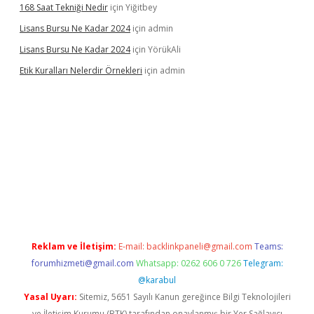
168 Saat Tekniği Nedir
için
Yiğitbey
Lisans Bursu Ne Kadar 2024
için
admin
Lisans Bursu Ne Kadar 2024
için
YörükAli
Etik Kuralları Nelerdir Örnekleri
için
admin
t giriş yapamıyorum
ilbet yeni giriş
betexper.xyz
elexbet
Reklam ve İletişim:
E-mail:
backlinkpaneli@gmail.com
Teams:
forumhizmeti@gmail.com
Whatsapp: 0262 606 0 726
Telegram:
@karabul
Yasal Uyarı:
Sitemiz, 5651 Sayılı Kanun gereğince Bilgi Teknolojileri
ve İletişim Kurumu (BTK) tarafından onaylanmış bir Yer Sağlayıcı