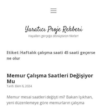
menüyü
Anasayfa
aç
Gizlilik Politikası
Yaratıcı Proje Rehberi
Yasal Uyarı
Hayalleri gerçeğe dönüştüren fikirler!
Hakkımızda
Etiket:
Haftalık çalışma saati 45 saati geçerse
ne olur
Memur Çalışma Saatleri Değişiyor
Mu
Tarih: Ekim 6, 2024
Memur mesai saatleri değişti mi? Bakan Işıkhan,
yeni düzenlemeye göre memurların çalışma