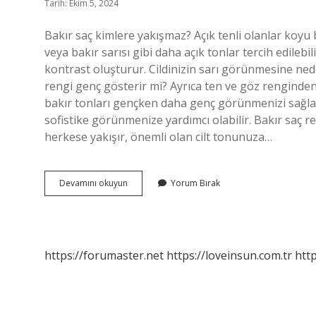
Tarih: Ekim 5, 2024
Bakır saç kimlere yakışmaz? Açık tenli olanlar koyu 
veya bakır sarısı gibi daha açık tonlar tercih edilebi
kontrast oluşturur. Cildinizin sarı görünmesine nede
rengi genç gösterir mi? Ayrıca ten ve göz renginden
bakır tonları gençken daha genç görünmenizi sağlarke
sofistike görünmenize yardımcı olabilir. Bakır saç r
herkese yakışır, önemli olan cilt tonunuza…
Küllü
Devamını okuyun
Yorum Bırak
Bakır
Saç
Rengi
Kimlere
Yakışır
https://forumaster.net
https://loveinsun.com.tr
http