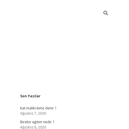
Sidebar
Son Yazılar
https://betci.co/
vd casino giriş
ilbet.casino
ilbet giriş y
Kat maliki kime denir ?
Ağustos 7, 2026
Birebir eğitim nedir ?
Ağustos 6, 2026