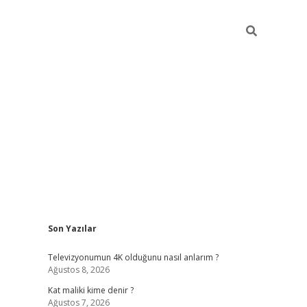
Sidebar
Son Yazılar
https://betci.co/
vd casino giriş
ilbet.casino
ilbet giriş 
Televizyonumun 4K olduğunu nasıl anlarım ?
Ağustos 8, 2026
Kat maliki kime denir ?
Ağustos 7, 2026