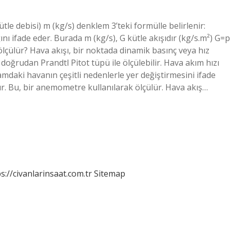
kütle debisi) m (kg/s) denklem 3’teki formülle belirlenir:
 ifade eder. Burada m (kg/s), G kütle akışıdır (kg/s.m²) G=p
l ölçülür? Hava akışı, bir noktada dinamik basınç veya hız
k doğrudan Prandtl Pitot tüpü ile ölçülebilir. Hava akım hızı
amdaki havanın çeşitli nedenlerle yer değiştirmesini ifade
ır. Bu, bir anemometre kullanılarak ölçülür. Hava akış…
s://civanlarinsaat.com.tr
Sitemap