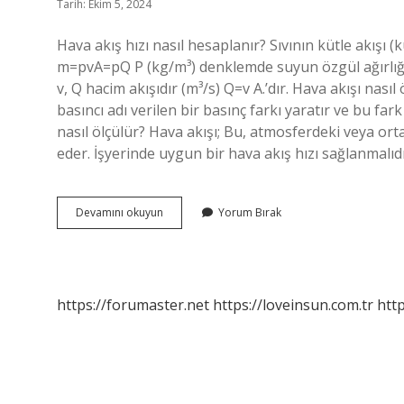
Tarih: Ekim 5, 2024
Hava akış hızı nasıl hesaplanır? Sıvının kütle akışı (
m=pvA=pQ P (kg/m³) denklemde suyun özgül ağırlığını
v, Q hacim akışıdır (m³/s) Q=v A.’dır. Hava akışı nası
basıncı adı verilen bir basınç farkı yaratır ve bu far
nasıl ölçülür? Hava akışı; Bu, atmosferdeki veya ort
eder. İşyerinde uygun bir hava akış hızı sağlanmalıd
Hava
Devamını okuyun
Yorum Bırak
Akış
Hızı
Nasıl
Ölçülür
https://forumaster.net
https://loveinsun.com.tr
http