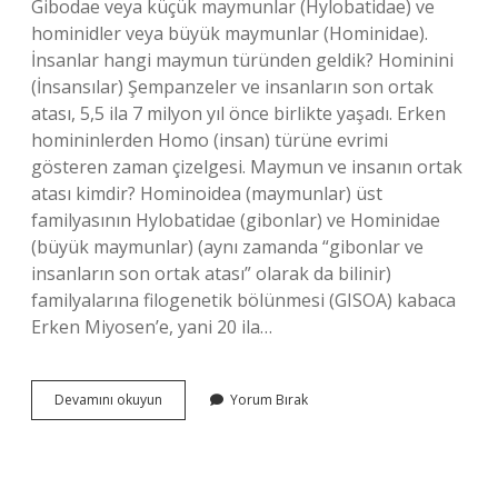
Gibodae veya küçük maymunlar (Hylobatidae) ve
hominidler veya büyük maymunlar (Hominidae).
İnsanlar hangi maymun türünden geldik? Hominini
(İnsansılar) Şempanzeler ve insanların son ortak
atası, 5,5 ila 7 milyon yıl önce birlikte yaşadı. Erken
homininlerden Homo (insan) türüne evrimi
gösteren zaman çizelgesi. Maymun ve insanın ortak
atası kimdir? Hominoidea (maymunlar) üst
familyasının Hylobatidae (gibonlar) ve Hominidae
(büyük maymunlar) (aynı zamanda “gibonlar ve
insanların son ortak atası” olarak da bilinir)
familyalarına filogenetik bölünmesi (GISOA) kabaca
Erken Miyosen’e, yani 20 ila…
Insanoğlu
Devamını okuyun
Yorum Bırak
Maymundan
Mı