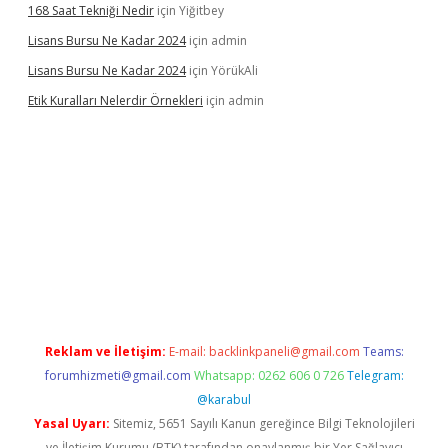
168 Saat Tekniği Nedir
için
Yiğitbey
Lisans Bursu Ne Kadar 2024
için
admin
Lisans Bursu Ne Kadar 2024
için
YörükAli
Etik Kuralları Nelerdir Örnekleri
için
admin
t giriş yapamıyorum
ilbet yeni giriş
betexper.xyz
elexbet
Reklam ve İletişim:
E-mail:
backlinkpaneli@gmail.com
Teams:
forumhizmeti@gmail.com
Whatsapp: 0262 606 0 726
Telegram:
@karabul
Yasal Uyarı:
Sitemiz, 5651 Sayılı Kanun gereğince Bilgi Teknolojileri
ve İletişim Kurumu (BTK) tarafından onaylanmış bir Yer Sağlayıcı