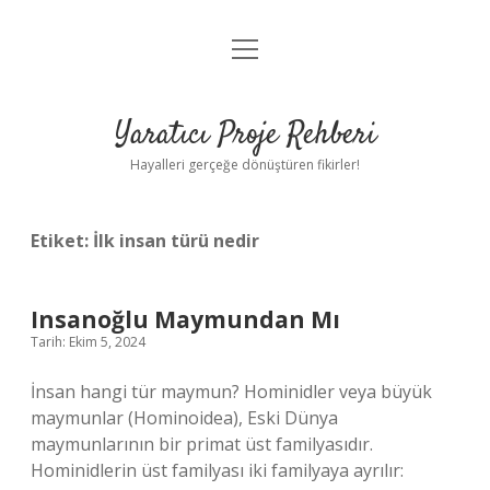
menüyü
Anasayfa
aç
Gizlilik Politikası
Yaratıcı Proje Rehberi
Yasal Uyarı
Hayalleri gerçeğe dönüştüren fikirler!
Hakkımızda
Etiket:
İlk insan türü nedir
Insanoğlu Maymundan Mı
Tarih: Ekim 5, 2024
İnsan hangi tür maymun? Hominidler veya büyük
maymunlar (Hominoidea), Eski Dünya
maymunlarının bir primat üst familyasıdır.
Hominidlerin üst familyası iki familyaya ayrılır: