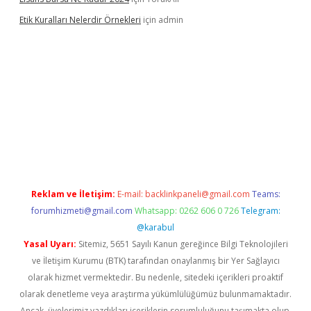
Etik Kuralları Nelerdir Örnekleri
için
admin
et giriş yapamıyorum
ilbet yeni giriş
betexper.xyz
elexbet
Reklam ve İletişim:
E-mail:
backlinkpaneli@gmail.com
Teams:
forumhizmeti@gmail.com
Whatsapp: 0262 606 0 726
Telegram:
@karabul
Yasal Uyarı:
Sitemiz, 5651 Sayılı Kanun gereğince Bilgi Teknolojileri
ve İletişim Kurumu (BTK) tarafından onaylanmış bir Yer Sağlayıcı
olarak hizmet vermektedir. Bu nedenle, sitedeki içerikleri proaktif
olarak denetleme veya araştırma yükümlülüğümüz bulunmamaktadır.
Ancak, üyelerimiz yazdıkları içeriklerin sorumluluğunu taşımakta olup,