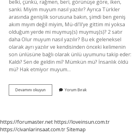
belki, çünkü, rağmen, beri, görünüşe göre, iken,
sanki. Miyim muyum nasıl yazılır? Ayrıca Türkler
arasında genişlik sorusuna bakın, şimdi ben geniş
akım mıyım değil miyim, Mü-di’li’ye gittim mi yoksa
olduğum yerde mi muymuş(s) muymuş(s)? 2 satır
daha Olur muyum nasıl yazılır? Bu ek geleneksel
olarak ayrı yazılır ve kendisinden önceki kelimenin
son ünlüsüne bağlı olarak ünlü uyumunu takip eder:
Kaldı? Sen de geldin mi? Mümkün mü? İnsanlık öldü
mü? Hak etmiyor muyum…
Bilmiyor
Devamını okuyun
Yorum Bırak
Muyum
Nasıl
Yazılır
https://forumaster.net
https://loveinsun.com.tr
https://civanlarinsaat.com.tr
Sitemap