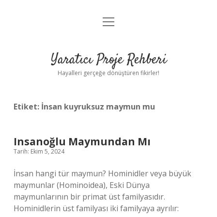
menüyü
Anasayfa
aç
Gizlilik Politikası
Yaratıcı Proje Rehberi
Yasal Uyarı
Hayalleri gerçeğe dönüştüren fikirler!
Hakkımızda
Etiket:
İnsan kuyruksuz maymun mu
Insanoğlu Maymundan Mı
Tarih: Ekim 5, 2024
İnsan hangi tür maymun? Hominidler veya büyük
maymunlar (Hominoidea), Eski Dünya
maymunlarının bir primat üst familyasıdır.
Hominidlerin üst familyası iki familyaya ayrılır: