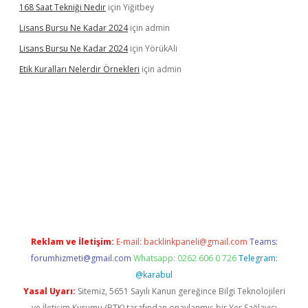
168 Saat Tekniği Nedir
için
Yiğitbey
Lisans Bursu Ne Kadar 2024
için
admin
Lisans Bursu Ne Kadar 2024
için
YörükAli
Etik Kuralları Nelerdir Örnekleri
için
admin
t giriş yapamıyorum
ilbet yeni giriş
betexper.xyz
elexbet
Reklam ve İletişim:
E-mail:
backlinkpaneli@gmail.com
Teams:
forumhizmeti@gmail.com
Whatsapp: 0262 606 0 726
Telegram:
@karabul
Yasal Uyarı:
Sitemiz, 5651 Sayılı Kanun gereğince Bilgi Teknolojileri
ve İletişim Kurumu (BTK) tarafından onaylanmış bir Yer Sağlayıcı