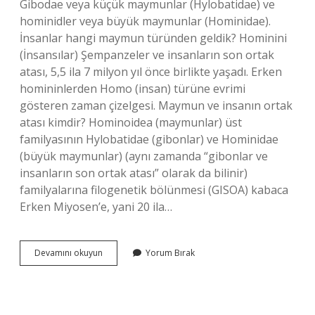
Gibodae veya küçük maymunlar (Hylobatidae) ve
hominidler veya büyük maymunlar (Hominidae).
İnsanlar hangi maymun türünden geldik? Hominini
(İnsansılar) Şempanzeler ve insanların son ortak
atası, 5,5 ila 7 milyon yıl önce birlikte yaşadı. Erken
homininlerden Homo (insan) türüne evrimi
gösteren zaman çizelgesi. Maymun ve insanın ortak
atası kimdir? Hominoidea (maymunlar) üst
familyasının Hylobatidae (gibonlar) ve Hominidae
(büyük maymunlar) (aynı zamanda “gibonlar ve
insanların son ortak atası” olarak da bilinir)
familyalarına filogenetik bölünmesi (GISOA) kabaca
Erken Miyosen’e, yani 20 ila…
Insanoğlu
Devamını okuyun
Yorum Bırak
Maymundan
Mı