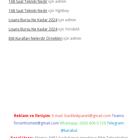
168 Saat Tekniği Nedir
için
admin
168 Saat Tekniği Nedir
için
Yiğitbey
Lisans Bursu Ne Kadar 2024
için
admin
Lisans Bursu Ne Kadar 2024
için
YörükAli
Etik Kuralları Nelerdir Örnekleri
için
admin
et giriş yapamıyorum
ilbet yeni giriş
betexper.xyz
elexbet
Reklam ve İletişim:
E-mail:
backlinkpaneli@gmail.com
Teams:
forumhizmeti@gmail.com
Whatsapp: 0262 606 0 726
Telegram:
@karabul
Yasal Uyarı:
Sitemiz, 5651 Sayılı Kanun gereğince Bilgi Teknolojileri