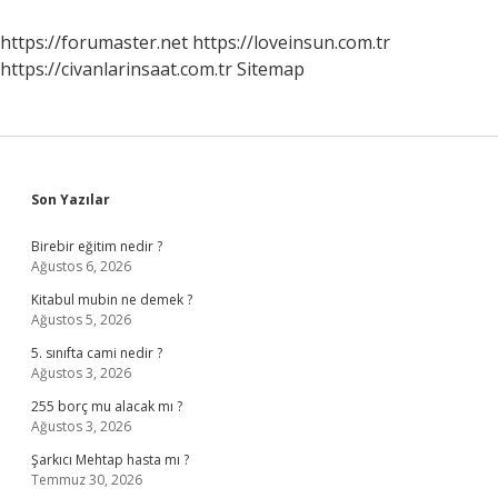
Garantiye
Girer
https://forumaster.net
https://loveinsun.com.tr
Mi
https://civanlarinsaat.com.tr
Sitemap
Sidebar
Son Yazılar
Birebir eğitim nedir ?
Ağustos 6, 2026
Kitabul mubin ne demek ?
Ağustos 5, 2026
5. sınıfta cami nedir ?
Ağustos 3, 2026
255 borç mu alacak mı ?
Ağustos 3, 2026
Şarkıcı Mehtap hasta mı ?
Temmuz 30, 2026