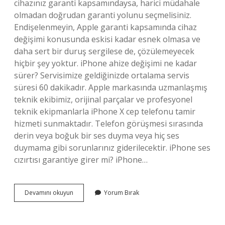
cihazınız garanti kapsamındaysa, harici müdahale
olmadan doğrudan garanti yolunu seçmelisiniz.
Endişelenmeyin, Apple garanti kapsamında cihaz
değişimi konusunda eskisi kadar esnek olmasa ve
daha sert bir duruş sergilese de, çözülemeyecek
hiçbir şey yoktur. iPhone ahize değişimi ne kadar
sürer? Servisimize geldiğinizde ortalama servis
süresi 60 dakikadır. Apple markasında uzmanlaşmış
teknik ekibimiz, orijinal parçalar ve profesyonel
teknik ekipmanlarla iPhone X cep telefonu tamir
hizmeti sunmaktadır. Telefon görüşmesi sırasında
derin veya boğuk bir ses duyma veya hiç ses
duymama gibi sorunlarınız giderilecektir. iPhone ses
cızırtısı garantiye girer mi? iPhone…
Iphone
Devamını okuyun
Yorum Bırak
11
Ahize
Sorunu