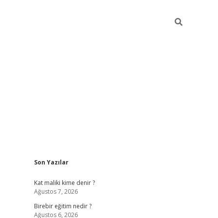
Sidebar
Son Yazılar
https://betci.co/
vd casino giriş
ilbet.casino
ilbet giriş y
Kat maliki kime denir ?
Ağustos 7, 2026
Birebir eğitim nedir ?
Ağustos 6, 2026