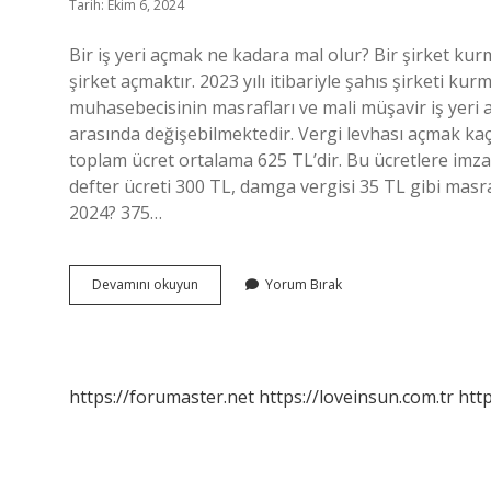
Tarih: Ekim 6, 2024
Bir iş yeri açmak ne kadara mal olur? Bir şirket kurm
şirket açmaktır. 2023 yılı itibariyle şahıs şirketi k
muhasebecisinin masrafları ve mali müşavir iş yeri 
arasında değişebilmektedir. Vergi levhası açmak kaç 
toplam ücret ortalama 625 TL’dir. Bu ücretlere im
defter ücreti 300 TL, damga vergisi 35 TL gibi masraf
2024? 375…
Işyeri
Devamını okuyun
Yorum Bırak
Açma
Vergisi
Ne
Kadar
https://forumaster.net
https://loveinsun.com.tr
http