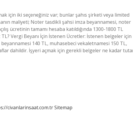
ak için iki seçeneğiniz var; bunlar şahıs şirketi veya limited
urmanın maliyeti; Noter tasdikli şahsi imza beyannamesi, noter
açılış ücretinin tamamı hesaba katıldığında 1300-1800 TL
TL? Vergi Beyanı İçin İstenen Ücretler: İstenen belgeler için
za beyannamesi 140 TL, muhasebeci vekaletnamesi 150 TL,
lar dahildir. İşyeri açmak için gerekli belgeler ne kadar tuta
s://civanlarinsaat.com.tr
Sitemap