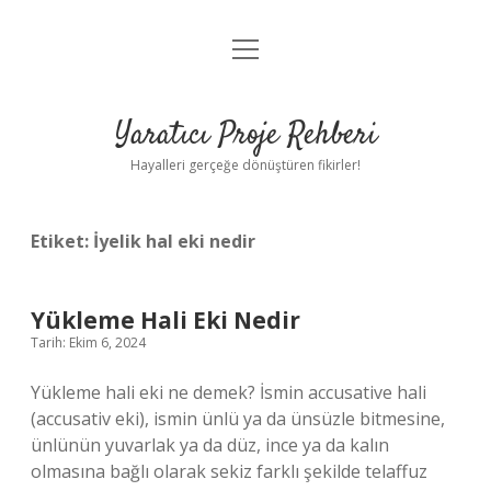
menüyü
Anasayfa
aç
Gizlilik Politikası
Yaratıcı Proje Rehberi
Yasal Uyarı
Hayalleri gerçeğe dönüştüren fikirler!
Hakkımızda
Etiket:
İyelik hal eki nedir
Yükleme Hali Eki Nedir
Tarih: Ekim 6, 2024
Yükleme hali eki ne demek? İsmin accusative hali
(accusativ eki), ismin ünlü ya da ünsüzle bitmesine,
ünlünün yuvarlak ya da düz, ince ya da kalın
olmasına bağlı olarak sekiz farklı şekilde telaffuz