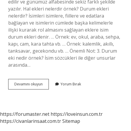
edilir ve günümüz alfabesinde sekiz farklı şekilde
yazılır. Hal ekleri nelerdir örnek? Durum ekleri
nelerdir? İsimleri isimlere, fiillere ve edatlara
bağlayan ve isimlerin cümlede başka kelimelerle
ilişki kurarak rol almasını sağlayan eklere isim
durum ekleri denir. … Örnek: ev, okul, araba, sehpa,
kapı, cam, kara tahta vb. … Örnek: kalemlik, akıllı,
tanksavar, gecekondu vb. … Önemli Not: 3. Durum
eki nedir örnek? İsim sözcükleri ile diğer unsurlar
arasında…
Yükleme
Devamını okuyun
Yorum Bırak
Hali
Eki
Nedir
https://forumaster.net
https://loveinsun.com.tr
https://civanlarinsaat.com.tr
Sitemap