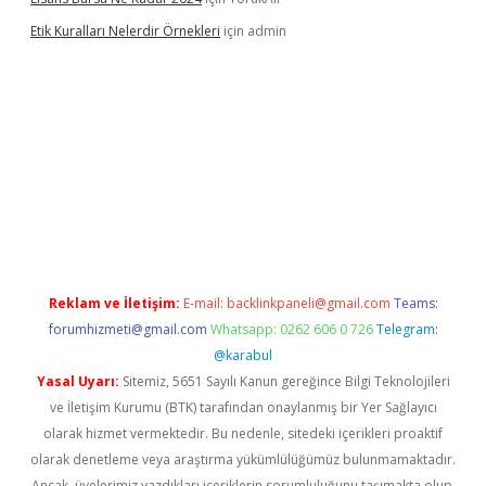
Etik Kuralları Nelerdir Örnekleri
için
admin
t giriş yapamıyorum
ilbet yeni giriş
betexper.xyz
elexbet
Reklam ve İletişim:
E-mail:
backlinkpaneli@gmail.com
Teams:
forumhizmeti@gmail.com
Whatsapp: 0262 606 0 726
Telegram:
@karabul
Yasal Uyarı:
Sitemiz, 5651 Sayılı Kanun gereğince Bilgi Teknolojileri
ve İletişim Kurumu (BTK) tarafından onaylanmış bir Yer Sağlayıcı
olarak hizmet vermektedir. Bu nedenle, sitedeki içerikleri proaktif
olarak denetleme veya araştırma yükümlülüğümüz bulunmamaktadır.
Ancak, üyelerimiz yazdıkları içeriklerin sorumluluğunu taşımakta olup,