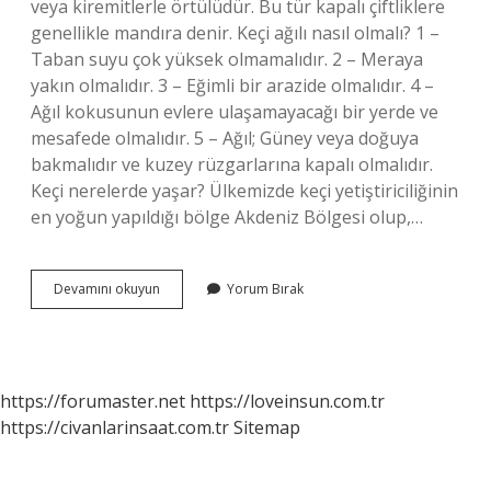
veya kiremitlerle örtülüdür. Bu tür kapalı çiftliklere
genellikle mandıra denir. Keçi ağılı nasıl olmalı? 1 –
Taban suyu çok yüksek olmamalıdır. 2 – Meraya
yakın olmalıdır. 3 – Eğimli bir arazide olmalıdır. 4 –
Ağıl kokusunun evlere ulaşamayacağı bir yerde ve
mesafede olmalıdır. 5 – Ağıl; Güney veya doğuya
bakmalıdır ve kuzey rüzgarlarına kapalı olmalıdır.
Keçi nerelerde yaşar? Ülkemizde keçi yetiştiriciliğinin
en yoğun yapıldığı bölge Akdeniz Bölgesi olup,…
Keçi
Devamını okuyun
Yorum Bırak
Ağılda
Yaşar
Doğru
Mu
https://forumaster.net
https://loveinsun.com.tr
https://civanlarinsaat.com.tr
Sitemap