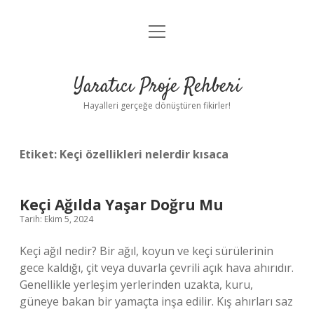
menüyü
Anasayfa
aç
Gizlilik Politikası
Yaratıcı Proje Rehberi
Yasal Uyarı
Hayalleri gerçeğe dönüştüren fikirler!
Hakkımızda
Etiket:
Keçi özellikleri nelerdir kısaca
Keçi Ağılda Yaşar Doğru Mu
Tarih: Ekim 5, 2024
Keçi ağıl nedir? Bir ağıl, koyun ve keçi sürülerinin
gece kaldığı, çit veya duvarla çevrili açık hava ahırıdır.
Genellikle yerleşim yerlerinden uzakta, kuru,
güneye bakan bir yamaçta inşa edilir. Kış ahırları saz