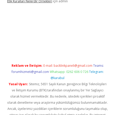
Etik Kuralları Nelerdir Örnekleri
için
admin
et giriş yapamıyorum
ilbet yeni giriş
betexper.xyz
elexbet
Reklam ve İletişim:
E-mail:
backlinkpaneli@gmail.com
Teams:
forumhizmeti@gmail.com
Whatsapp: 0262 606 0 726
Telegram:
@karabul
Yasal Uyarı:
Sitemiz, 5651 Sayılı Kanun gereğince Bilgi Teknolojileri
ve İletişim Kurumu (BTK) tarafından onaylanmış bir Yer Sağlayıcı
olarak hizmet vermektedir. Bu nedenle, sitedeki içerikleri proaktif
olarak denetleme veya araştırma yükümlülüğümüz bulunmamaktadır.
Ancak, üyelerimiz yazdıkları içeriklerin sorumluluğunu taşımakta olup,
siteye üye olarak bu sorumluluğu kabul etmiş sayılırlar. Bu internet