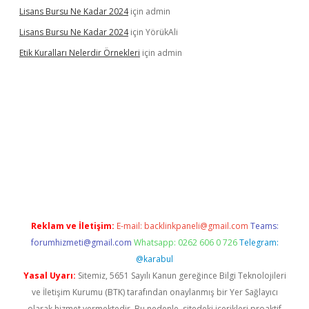
Lisans Bursu Ne Kadar 2024
için
admin
Lisans Bursu Ne Kadar 2024
için
YörükAli
Etik Kuralları Nelerdir Örnekleri
için
admin
t giriş yapamıyorum
ilbet yeni giriş
betexper.xyz
elexbet
Reklam ve İletişim:
E-mail:
backlinkpaneli@gmail.com
Teams:
forumhizmeti@gmail.com
Whatsapp: 0262 606 0 726
Telegram:
@karabul
Yasal Uyarı:
Sitemiz, 5651 Sayılı Kanun gereğince Bilgi Teknolojileri
ve İletişim Kurumu (BTK) tarafından onaylanmış bir Yer Sağlayıcı
olarak hizmet vermektedir. Bu nedenle, sitedeki içerikleri proaktif