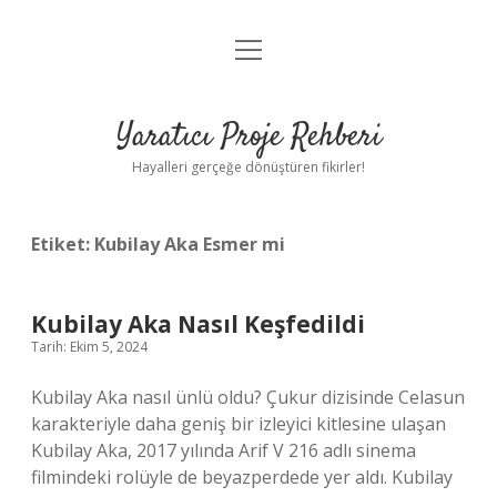
menüyü
Anasayfa
aç
Gizlilik Politikası
Yaratıcı Proje Rehberi
Yasal Uyarı
Hayalleri gerçeğe dönüştüren fikirler!
Hakkımızda
Etiket:
Kubilay Aka Esmer mi
Kubilay Aka Nasıl Keşfedildi
Tarih: Ekim 5, 2024
Kubilay Aka nasıl ünlü oldu? Çukur dizisinde Celasun
karakteriyle daha geniş bir izleyici kitlesine ulaşan
Kubilay Aka, 2017 yılında Arif V 216 adlı sinema
filmindeki rolüyle de beyazperdede yer aldı. Kubilay